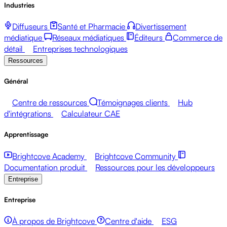
Industries
Diffuseurs
Santé et Pharmacie
Divertissement
médiatique
Réseaux médiatiques
Éditeurs
Commerce de
détail
Entreprises technologiques
Ressources
Général
Centre de ressources
Témoignages clients
Hub
d'intégrations
Calculateur CAE
Apprentissage
Brightcove Academy
Brightcove Community
Documentation produit
Ressources pour les développeurs
Entreprise
Entreprise
À propos de Brightcove
Centre d'aide
ESG