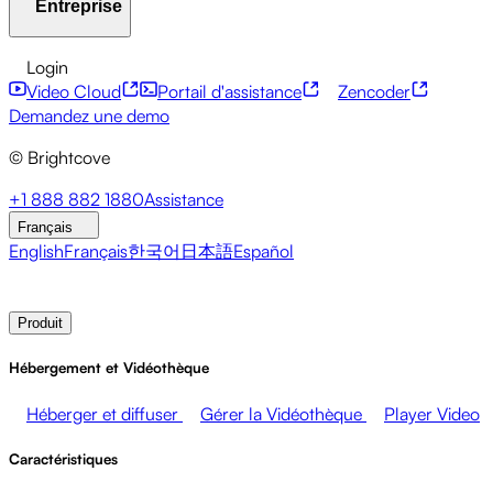
Entreprise
Centre de ressources
Témoignages clients
Hub
d'intégrations
Calculateur CAE
Services financiers
Mises à jour sur le leadership
API pour développeurs
Accessibilité
Sécurité
Login
Événements en direct
Marketing
Monétiser vos médias
Monétisation du contenu
Services mondiaux
Intégrations
Video Cloud
Portail d'assistance
Zencoder
Ventes
Soutenir les employés
Intégrations sociales
À propos de Brightcove
Centre d'aide
ESG
Demandez une demo
Brightcove Academy
Brightcove Community
© Brightcove
Documentation produit
Ressources pour les développeurs
Diffuseurs
Santé et Pharmacie
Divertissement
Salle de presse
Newsletter
Blog
Events & Webinars
+1 888 882 1880
Assistance
médiatique
Réseaux médiatiques
Éditeurs
Commerce de
Français
détail
Entreprises technologiques
English
Français
한국어
日本語
Español
Contacter les ventes
Demander une démonstration
Login
Produit
Hébergement et Vidéothèque
Héberger et diffuser
Gérer la Vidéothèque
Player Video
Caractéristiques