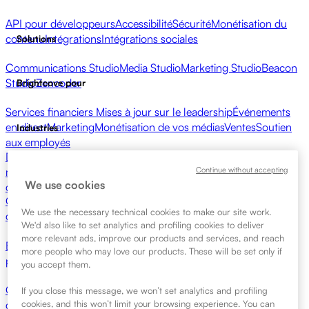
API pour développeurs
Accessibilité
Sécurité
Monétisation du
contenu
Intégrations
Intégrations sociales
Solutions
Communications Studio
Media Studio
Marketing Studio
Beacon
Studio
Zencoder
Brightcove pour
Services financiers
Mises à jour sur le leadership
Événements
en direct
Marketing
Monétisation de vos médias
Ventes
Soutien
Industries
aux employés
Diffuseurs
Santé et pharmacie
Divertissement
médiatique
Réseaux médiatiques
Éditeurs
Commerce de
Continue without accepting
Ressources
We use cookies
détail
Entreprises technologiques
Centre de ressources
Témoignages clients
Hub
We use the necessary technical cookies to make our site work.
d'intégrations
Calculateur CAE
Apprentissage
We'd also like to set analytics and profiling cookies to deliver
more relevant ads, improve our products and services, and reach
Brightcove Academy
Brightcove Community
Documentation
more people who may love our products. These will be set only if
produit
Ressources pour les développeurs
Commencer
you accept them.
Contacter les ventes
Demander une
If you close this message, we won’t set analytics and profiling
cookies, and this won’t limit your browsing experience. You can
démonstration
Login
Pourquoi Brightcove
Mises à jour