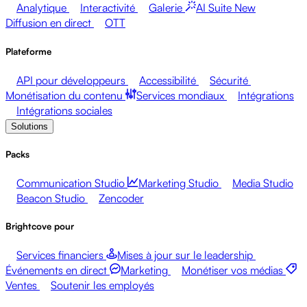
Analytique
Interactivité
Galerie
AI Suite
New
Diffusion en direct
OTT
Plateforme
API pour développeurs
Accessibilité
Sécurité
Monétisation du contenu
Services mondiaux
Intégrations
Intégrations sociales
Solutions
Packs
Communication Studio
Marketing Studio
Media Studio
Beacon Studio
Zencoder
Brightcove pour
Services financiers
Mises à jour sur le leadership
Événements en direct
Marketing
Monétiser vos médias
Ventes
Soutenir les employés