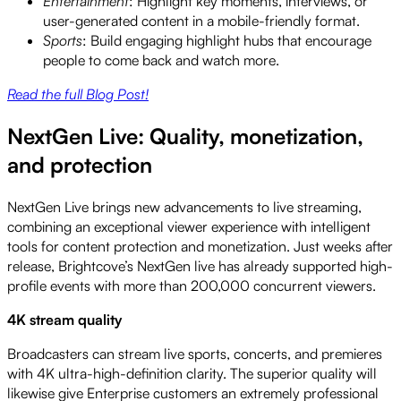
Entertainment
: Highlight key moments, interviews, or
user-generated content in a mobile-friendly format.
Sports
: Build engaging highlight hubs that encourage
people to come back and watch more.
Read the full Blog Post!
NextGen Live: Quality, monetization,
and protection
NextGen Live brings new advancements to live streaming,
combining an exceptional viewer experience with intelligent
tools for content protection and monetization. Just weeks after
release, Brightcove’s NextGen live has already supported high-
profile events with more than 200,000 concurrent viewers.
4K stream quality
Broadcasters can stream live sports, concerts, and premieres
with 4K ultra-high-definition clarity. The superior quality will
likewise give Enterprise customers an extremely professional