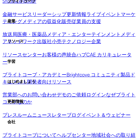
Studio
Zencoder
ブライトコーブ
金融サービス
リーダーシップ更新情報
ライブイベント
マーケ
ティング
メディアの収益化
販売
従業員の支援
産業
放送局
医療・医薬品
メディア・エンターテインメント
メディ
アネットワーク
出版社
小売
テクノロジー企業
リソース
リソースセンター
お客様の声
統合ハブ
CAE カリキュレータ
ー
学習
ブライトコーブ・アカデミー
Brightcove コミュニティ
製品ド
キュメント
開発者向けリソース
はじめましょう
営業部へのお問い合わせ
デモのご依頼
ログイン
なぜブライト
コーブなのか
更新情報
プレスルーム
ニュースレター
ブログ
イベント＆ウェビナー
会社
ブライトコーブについて
ヘルプセンター
地域社会への取り組