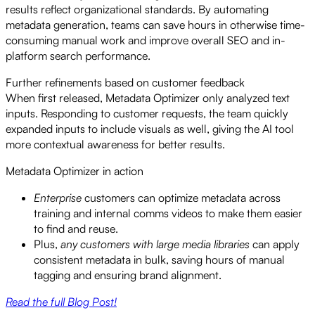
results reflect organizational standards. By automating
metadata generation, teams can save hours in otherwise time-
consuming manual work and improve overall SEO and in-
platform search performance.
Further refinements based on customer feedback
When first released, Metadata Optimizer only analyzed text
inputs. Responding to customer requests, the team quickly
expanded inputs to include visuals as well, giving the AI tool
more contextual awareness for better results.
Metadata Optimizer in action
Enterprise
customers can optimize metadata across
training and internal comms videos to make them easier
to find and reuse.
Plus,
any customers with large media libraries
can apply
consistent metadata in bulk, saving hours of manual
tagging and ensuring brand alignment.
Read the full Blog Post!