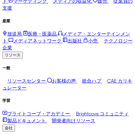
ト
マーケティング
メディアの収益化
販売
従業員の
支援
産業
放送局
医療・医薬品
メディア・エンターテインメン
ト
メディアネットワーク
出版社
小売
テクノロジー
企業
リソース
一般
リソースセンター
お客様の声
統合ハブ
CAE カリキ
ュレーター
学習
ブライトコーブ・アカデミー
Brightcove コミュニティ
製品ドキュメント
開発者向けリソース
会社