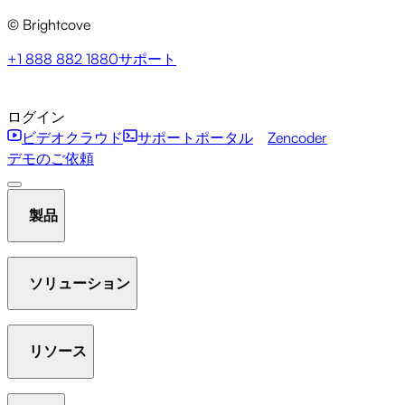
© Brightcove
+1 888 882 1880
サポート
ログイン
ビデオクラウド
サポートポータル
Zencoder
デモのご依頼
製品
ソリューション
ホスト＆ストリーム
ビデオライブラリを管理する
プ
レイヤー
リソース
Communication Studio
Media Studio
Marketing Studio
Beacon Studio
Zencoder
アナリティクス
インタラクティビティ
ギャラリー