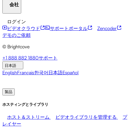
AIスイート
New
ライブ配信
OTT
会社
リソースセンター
お客様の声
統合ハブ
CAE カリキ
ュレーター
金融サービス
リーダーシップ更新情報
ライブイベン
ログイン
ト
マーケティング
メディアの収益化
販売
従業員の
開発者向けAPI
アクセシビリティ
セキュリティ
コ
ビデオクラウド
サポートポータル
Zencoder
支援
ンテンツの収益化
グローバルサービス
統合
ソーシャ
ブライトコーブについて
ヘルプセンター
地域社会へ
デモのご依頼
ル統合
の取り組み
ブライトコーブ・アカデミー
Brightcove コミュニティ
© Brightcove
製品ドキュメント
開発者向けリソース
放送局
医療・医薬品
メディア・エンターテインメン
+1 888 882 1880
サポート
ト
メディアネットワーク
出版社
小売
テクノロジー
プレスルーム
ニュースレター
ブログ
イベント＆ウ
日本語
企業
ェビナー
English
Français
한국어
日本語
Español
製品
営業部へのお問い合わせ
デモのご依頼
ログイン
な
ぜブライトコーブなのか
ホスティングとライブラリ
ホスト＆ストリーム
ビデオライブラリを管理する
プ
レイヤー