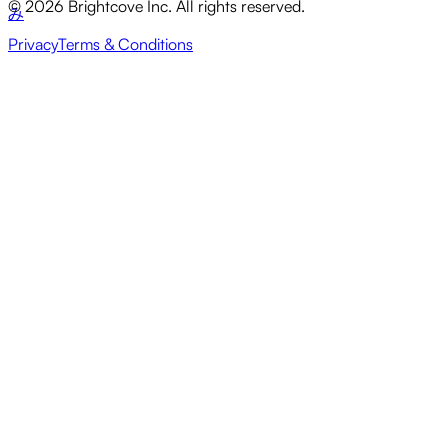
© 2026 Brightcove Inc. All rights reserved.
み
Privacy
Terms & Conditions