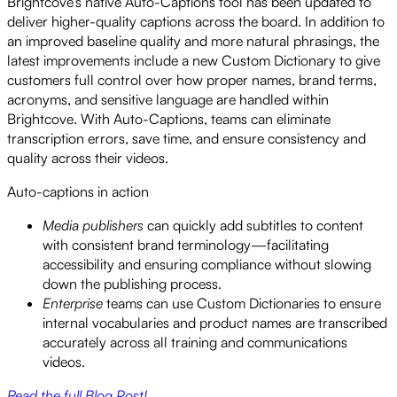
Brightcove’s native Auto-Captions tool has been updated to
deliver higher-quality captions across the board. In addition to
an improved baseline quality and more natural phrasings, the
latest improvements include a new Custom Dictionary to give
customers full control over how proper names, brand terms,
acronyms, and sensitive language are handled within
Brightcove. With Auto-Captions, teams can eliminate
transcription errors, save time, and ensure consistency and
quality across their videos.
Auto-captions in action
Media publishers
can quickly add subtitles to content
with consistent brand terminology—facilitating
accessibility and ensuring compliance without slowing
down the publishing process.
Enterprise
teams can use Custom Dictionaries to ensure
internal vocabularies and product names are transcribed
accurately across all training and communications
videos.
Read the full Blog Post!