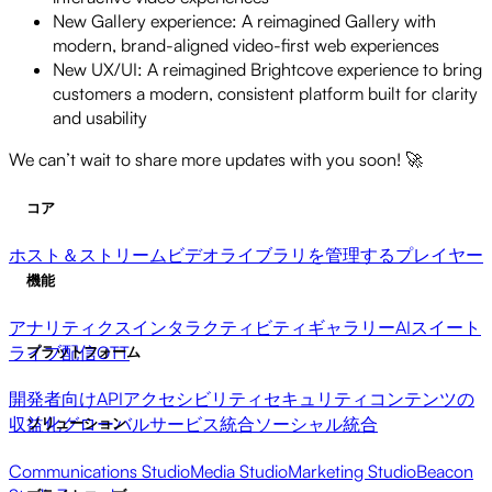
New Gallery experience: A reimagined Gallery with
modern, brand-aligned video-first web experiences
New UX/UI: A reimagined Brightcove experience to bring
customers a modern, consistent platform built for clarity
and usability
We can’t wait to share more updates with you soon! 🚀
コア
ホスト＆ストリーム
ビデオライブラリを管理する
プレイヤー
機能
アナリティクス
インタラクティビティ
ギャラリー
AIスイート
ライブ配信
OTT
プラットフォーム
開発者向けAPI
アクセシビリティ
セキュリティ
コンテンツの
収益化
グローバルサービス
統合
ソーシャル統合
ソリューション
Communications Studio
Media Studio
Marketing Studio
Beacon