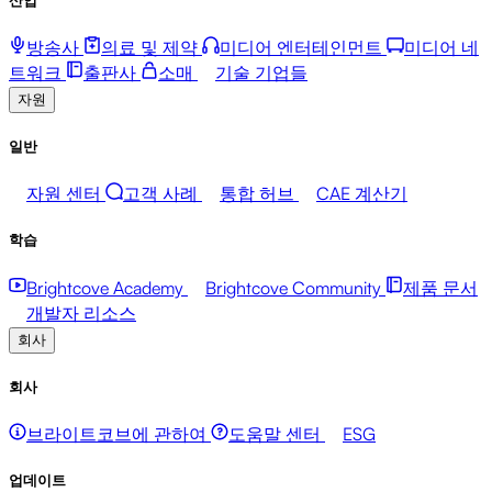
방송사
의료 및 제약
미디어 엔터테인먼트
미디어 네
트워크
출판사
소매
기술 기업들
자원
일반
자원 센터
고객 사례
통합 허브
CAE 계산기
학습
Brightcove Academy
Brightcove Community
제품 문서
개발자 리소스
회사
회사
브라이트코브에 관하여
도움말 센터
ESG
업데이트