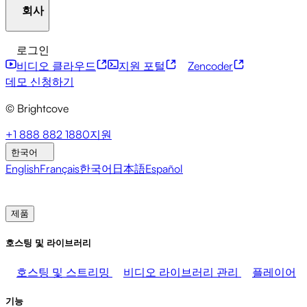
회사
자원 센터
고객 사례
통합 허브
CAE 계산기
금융 서비스
리더십 업데이트
라이브 이벤트
마케팅
개발자 API
접근성
보안
콘텐츠 수익화
글로벌 서
로그인
미디어 수익화
판매
직원 지원
비스
통합
사회적 통합
비디오 클라우드
지원 포털
Zencoder
브라이트코브에 관하여
도움말 센터
ESG
Brightcove Academy
Brightcove Community
제품 문서
데모 신청하기
개발자 리소스
© Brightcove
방송사
의료 및 제약
미디어 엔터테인먼트
미디어 네
트워크
출판사
소매
기술 기업들
프레스룸
뉴스레터
블로그
이벤트 및 웨비나
+1 888 882 1880
지원
한국어
English
Français
한국어
日本語
Español
영업팀에 문의
데모 신청하기
로그인
왜 브라이트코
브인가
제품
호스팅 및 라이브러리
호스팅 및 스트리밍
비디오 라이브러리 관리
플레이어
기능