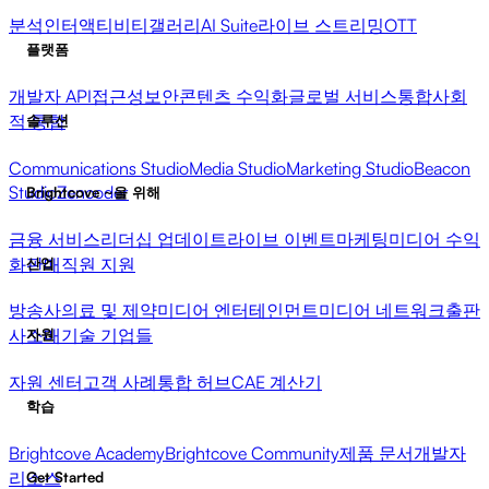
분석
인터액티비티
갤러리
AI Suite
라이브 스트리밍
OTT
플랫폼
개발자 API
접근성
보안
콘텐츠 수익화
글로벌 서비스
통합
사회
적 통합
솔루션
Communications Studio
Media Studio
Marketing Studio
Beacon
Studio
Zencoder
Brightcove ~을 위해
금융 서비스
리더십 업데이트
라이브 이벤트
마케팅
미디어 수익
화
판매
직원 지원
산업
방송사
의료 및 제약
미디어 엔터테인먼트
미디어 네트워크
출판
사
소매
기술 기업들
자원
자원 센터
고객 사례
통합 허브
CAE 계산기
학습
Brightcove Academy
Brightcove Community
제품 문서
개발자
리소스
Get Started