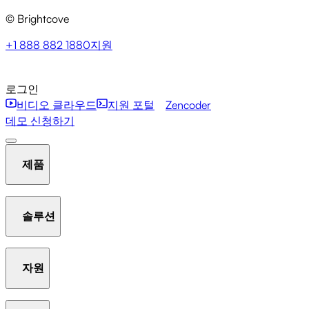
© Brightcove
+1 888 882 1880
지원
로그인
비디오 클라우드
지원 포털
Zencoder
데모 신청하기
제품
솔루션
호스팅 및 스트리밍
비디오 라이브러리 관리
플레이어
자원
Communication Studio
Marketing Studio
Media Studio
분석
인터액티비티
갤러리
AI Suite
New
라이브 스
Beacon Studio
Zencoder
트리밍
OTT