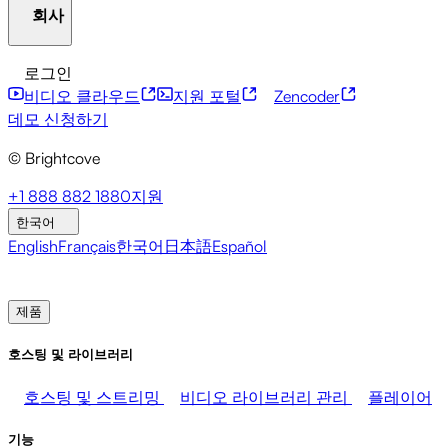
회사
자원 센터
고객 사례
통합 허브
CAE 계산기
금융 서비스
리더십 업데이트
라이브 이벤트
마케팅
개발자 API
접근성
보안
콘텐츠 수익화
글로벌 서비
로그인
비디오 클라우드
지원 포털
Zencoder
브라이트코브에 관하여
도움말 센터
ESG
Brightcove Academy
Brightcove Community
제품 문서
방송사
의료 및 제약
미디어 엔터테인먼트
미디어 네
데모 신청하기
© Brightcove
프레스룸
뉴스레터
블로그
이벤트 및 웨비나
+1 888 882 1880
지원
한국어
English
Français
한국어
日本語
Español
영업팀에 문의
데모 신청하기
로그인
왜 브라이트코
제품
호스팅 및 라이브러리
호스팅 및 스트리밍
비디오 라이브러리 관리
플레이어
기능