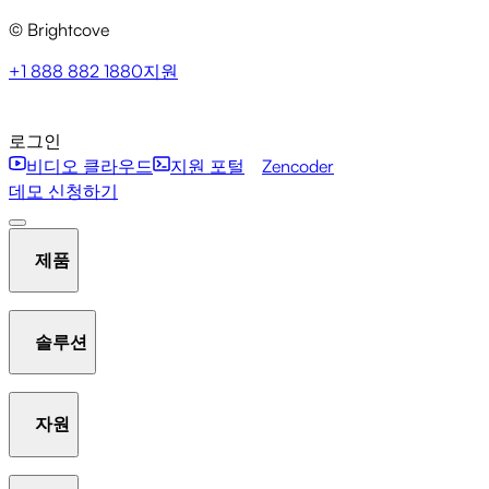
© Brightcove
+1 888 882 1880
지원
로그인
비디오 클라우드
지원 포털
Zencoder
데모 신청하기
제품
솔루션
호스팅 및 스트리밍
비디오 라이브러리 관리
플레이어
자원
Communication Studio
Marketing Studio
Media Studio
분석
인터액티비티
갤러리
AI Suite
New
라이브 스