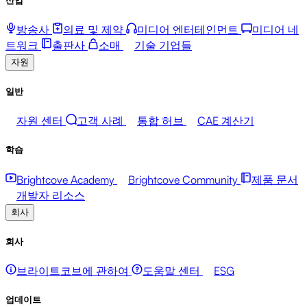
방송사
의료 및 제약
미디어 엔터테인먼트
미디어 네
트워크
출판사
소매
기술 기업들
자원
일반
자원 센터
고객 사례
통합 허브
CAE 계산기
학습
Brightcove Academy
Brightcove Community
제품 문서
개발자 리소스
회사
회사
브라이트코브에 관하여
도움말 센터
ESG
업데이트