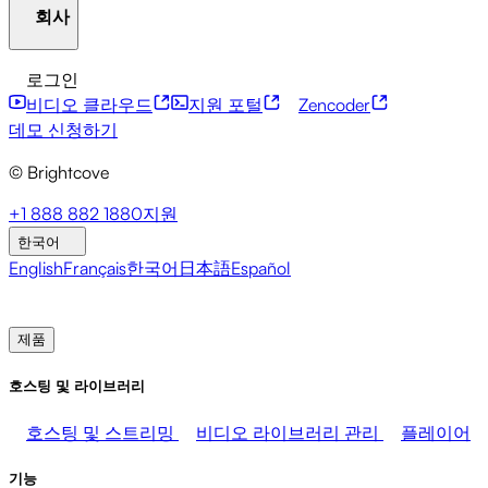
회사
자원 센터
고객 사례
통합 허브
CAE 계산기
금융 서비스
리더십 업데이트
라이브 이벤트
마케팅
개발자 API
접근성
보안
콘텐츠 수익화
글로벌 서
로그인
미디어 수익화
판매
직원 지원
비스
통합
사회적 통합
비디오 클라우드
지원 포털
Zencoder
브라이트코브에 관하여
도움말 센터
ESG
Brightcove Academy
Brightcove Community
제품 문서
데모 신청하기
개발자 리소스
© Brightcove
방송사
의료 및 제약
미디어 엔터테인먼트
미디어 네
트워크
출판사
소매
기술 기업들
프레스룸
뉴스레터
블로그
이벤트 및 웨비나
+1 888 882 1880
지원
한국어
English
Français
한국어
日本語
Español
영업팀에 문의
데모 신청하기
로그인
왜 브라이트코
브인가
제품
호스팅 및 라이브러리
호스팅 및 스트리밍
비디오 라이브러리 관리
플레이어
기능