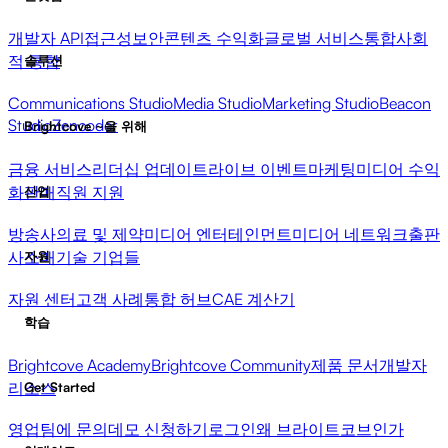
개발자 API
접근성
보안
콘텐츠 수익화
글로벌 서비스
통합
사회
적 통합
솔루션
Communications Studio
Media Studio
Marketing Studio
Beacon
Studio
Zencoder
Brightcove ~을 위해
금융 서비스
리더십 업데이트
라이브 이벤트
마케팅
미디어 수익
화
판매
직원 지원
산업
방송사
의료 및 제약
미디어 엔터테인먼트
미디어 네트워크
출판
사
소매
기술 기업들
자원
자원 센터
고객 사례
통합 허브
CAE 계산기
학습
Brightcove Academy
Brightcove Community
제품 문서
개발자
리소스
Get Started
영업팀에 문의
데모 신청하기
로그인
왜 브라이트코브인가