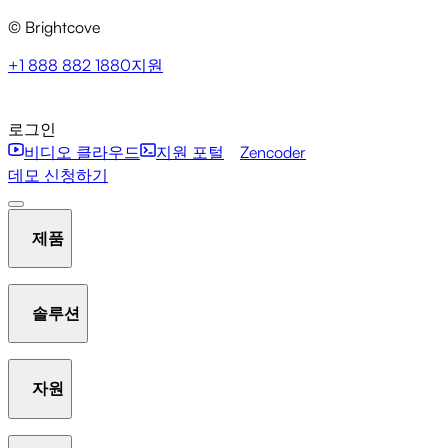
© Brightcove
+1 888 882 1880
지원
로그인
비디오 클라우드
지원 포털
Zencoder
데모 신청하기
제품
솔루션
호스팅 및 스트리밍
비디오 라이브러리 관리
플레이어
자원
Communication Studio
Marketing Studio
Media Studio
분석
인터액티비티
갤러리
AI Suite
New
라이브 스
Beacon Studio
Zencoder
트리밍
OTT