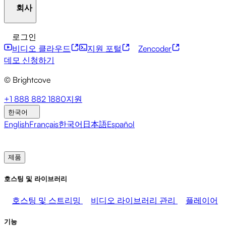
회사
자원 센터
고객 사례
통합 허브
CAE 계산기
금융 서비스
리더십 업데이트
라이브 이벤트
마케팅
개발자 API
접근성
보안
콘텐츠 수익화
글로벌 서
로그인
미디어 수익화
판매
직원 지원
비스
통합
사회적 통합
비디오 클라우드
지원 포털
Zencoder
브라이트코브에 관하여
도움말 센터
ESG
Brightcove Academy
Brightcove Community
제품 문서
데모 신청하기
개발자 리소스
© Brightcove
방송사
의료 및 제약
미디어 엔터테인먼트
미디어 네
트워크
출판사
소매
기술 기업들
프레스룸
뉴스레터
블로그
이벤트 및 웨비나
+1 888 882 1880
지원
한국어
English
Français
한국어
日本語
Español
영업팀에 문의
데모 신청하기
로그인
왜 브라이트코
브인가
제품
호스팅 및 라이브러리
호스팅 및 스트리밍
비디오 라이브러리 관리
플레이어
기능