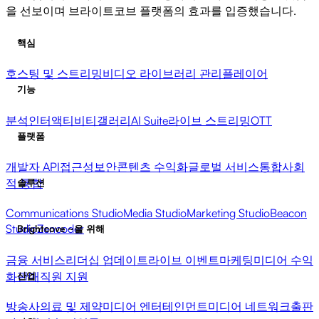
을 선보이며 브라이트코브 플랫폼의 효과를 입증했습니다.
핵심
호스팅 및 스트리밍
비디오 라이브러리 관리
플레이어
기능
분석
인터액티비티
갤러리
AI Suite
라이브 스트리밍
OTT
플랫폼
개발자 API
접근성
보안
콘텐츠 수익화
글로벌 서비스
통합
사회
적 통합
솔루션
Communications Studio
Media Studio
Marketing Studio
Beacon
Studio
Zencoder
Brightcove ~을 위해
금융 서비스
리더십 업데이트
라이브 이벤트
마케팅
미디어 수익
화
판매
직원 지원
산업
방송사
의료 및 제약
미디어 엔터테인먼트
미디어 네트워크
출판