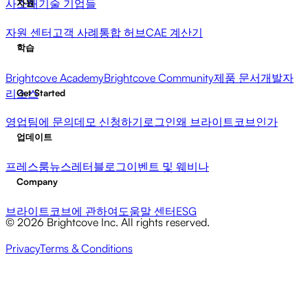
사
소매
기술 기업들
자원
자원 센터
고객 사례
통합 허브
CAE 계산기
학습
Brightcove Academy
Brightcove Community
제품 문서
개발자
리소스
Get Started
영업팀에 문의
데모 신청하기
로그인
왜 브라이트코브인가
업데이트
프레스룸
뉴스레터
블로그
이벤트 및 웨비나
Company
브라이트코브에 관하여
도움말 센터
ESG
© 2026 Brightcove Inc. All rights reserved.
Privacy
Terms & Conditions