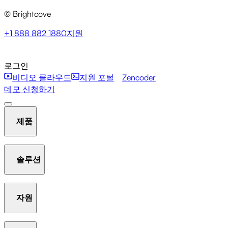
© Brightcove
+1 888 882 1880
지원
로그인
비디오 클라우드
지원 포털
Zencoder
데모 신청하기
제품
솔루션
호스팅 및 스트리밍
비디오 라이브러리 관리
플레이어
자원
Communication Studio
Marketing Studio
Media Studio
분석
인터액티비티
갤러리
AI Suite
New
라이브 스
Beacon Studio
Zencoder
트리밍
OTT