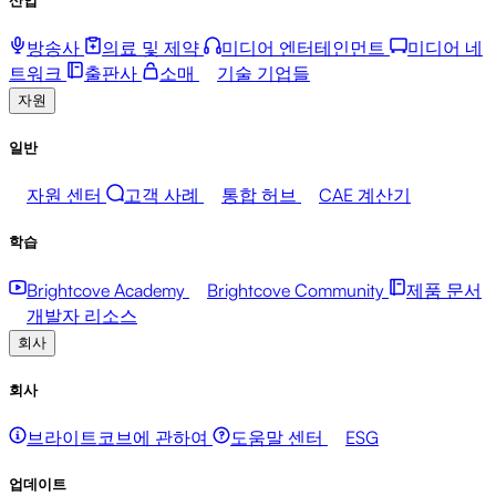
방송사
의료 및 제약
미디어 엔터테인먼트
미디어 네
트워크
출판사
소매
기술 기업들
자원
일반
자원 센터
고객 사례
통합 허브
CAE 계산기
학습
Brightcove Academy
Brightcove Community
제품 문서
개발자 리소스
회사
회사
브라이트코브에 관하여
도움말 센터
ESG
업데이트