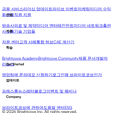
금융 서비스
리더십 업데이트
라이브 이벤트
마케팅
미디어 수익
화
판매
직원 지원
산업
방송사
의료 및 제약
미디어 엔터테인먼트
미디어 네트워크
출판
사
소매
기술 기업들
자원
자원 센터
고객 사례
통합 허브
CAE 계산기
학습
Brightcove Academy
Brightcove Community
제품 문서
개발자
리소스
Get Started
영업팀에 문의
데모 신청하기
로그인
왜 브라이트코브인가
업데이트
프레스룸
뉴스레터
블로그
이벤트 및 웨비나
Company
브라이트코브에 관하여
도움말 센터
ESG
© 2026 Brightcove Inc. All rights reserved.