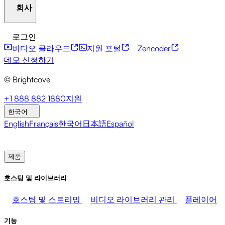
회사
자원 센터
고객 사례
통합 허브
CAE 계산기
금융 서비스
리더십 업데이트
라이브 이벤트
마케팅
개발자 API
접근성
보안
콘텐츠 수익화
글로벌 서
로그인
미디어 수익화
판매
직원 지원
비스
통합
사회적 통합
비디오 클라우드
지원 포털
Zencoder
브라이트코브에 관하여
도움말 센터
ESG
Brightcove Academy
Brightcove Community
제품 문서
데모 신청하기
개발자 리소스
© Brightcove
방송사
의료 및 제약
미디어 엔터테인먼트
미디어 네
트워크
출판사
소매
기술 기업들
프레스룸
뉴스레터
블로그
이벤트 및 웨비나
+1 888 882 1880
지원
한국어
English
Français
한국어
日本語
Español
영업팀에 문의
데모 신청하기
로그인
왜 브라이트코
브인가
제품
호스팅 및 라이브러리
호스팅 및 스트리밍
비디오 라이브러리 관리
플레이어
기능