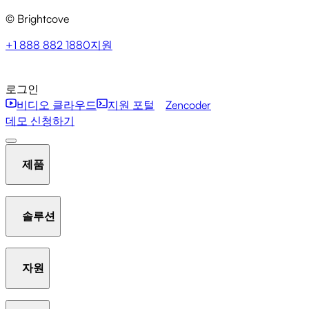
© Brightcove
+1 888 882 1880
지원
로그인
비디오 클라우드
지원 포털
Zencoder
데모 신청하기
제품
솔루션
호스팅 및 스트리밍
비디오 라이브러리 관리
플레이어
자원
Communication Studio
Marketing Studio
Media Studio
분석
인터액티비티
갤러리
AI Suite
New
라이브 스
Beacon Studio
Zencoder
트리밍
OTT