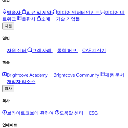
방송사
의료 및 제약
미디어 엔터테인먼트
미디어 네
트워크
출판사
소매
기술 기업들
자원
일반
자원 센터
고객 사례
통합 허브
CAE 계산기
학습
Brightcove Academy
Brightcove Community
제품 문서
개발자 리소스
회사
회사
브라이트코브에 관하여
도움말 센터
ESG
업데이트