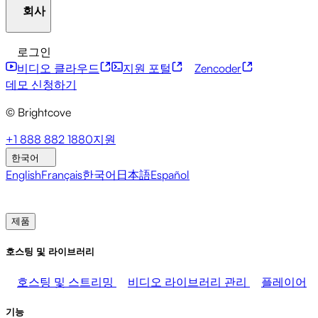
회사
자원 센터
고객 사례
통합 허브
CAE 계산기
금융 서비스
리더십 업데이트
라이브 이벤트
마케팅
개발자 API
접근성
보안
콘텐츠 수익화
글로벌 서
로그인
미디어 수익화
판매
직원 지원
비스
통합
사회적 통합
비디오 클라우드
지원 포털
Zencoder
브라이트코브에 관하여
도움말 센터
ESG
Brightcove Academy
Brightcove Community
제품 문서
데모 신청하기
개발자 리소스
© Brightcove
방송사
의료 및 제약
미디어 엔터테인먼트
미디어 네
트워크
출판사
소매
기술 기업들
프레스룸
뉴스레터
블로그
이벤트 및 웨비나
+1 888 882 1880
지원
한국어
English
Français
한국어
日本語
Español
영업팀에 문의
데모 신청하기
로그인
왜 브라이트코
브인가
제품
호스팅 및 라이브러리
호스팅 및 스트리밍
비디오 라이브러리 관리
플레이어
기능