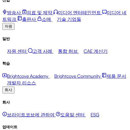
방송사
의료 및 제약
미디어 엔터테인먼트
미디어 네
트워크
출판사
소매
기술 기업들
자원
일반
자원 센터
고객 사례
통합 허브
CAE 계산기
학습
Brightcove Academy
Brightcove Community
제품 문서
개발자 리소스
회사
회사
브라이트코브에 관하여
도움말 센터
ESG
업데이트