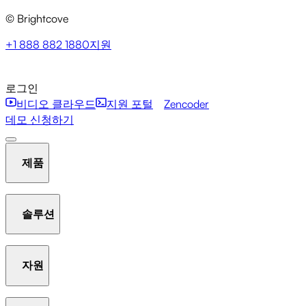
© Brightcove
+1 888 882 1880
지원
로그인
비디오 클라우드
지원 포털
Zencoder
데모 신청하기
제품
솔루션
호스팅 및 스트리밍
비디오 라이브러리 관리
플레이어
자원
Communication Studio
Marketing Studio
Media Studio
분석
인터액티비티
갤러리
AI Suite
New
라이브 스
Beacon Studio
Zencoder
트리밍
OTT