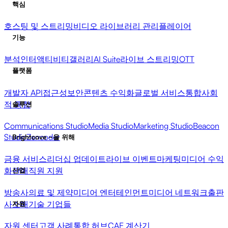
핵심
호스팅 및 스트리밍
비디오 라이브러리 관리
플레이어
기능
분석
인터액티비티
갤러리
AI Suite
라이브 스트리밍
OTT
플랫폼
개발자 API
접근성
보안
콘텐츠 수익화
글로벌 서비스
통합
사회
적 통합
솔루션
Communications Studio
Media Studio
Marketing Studio
Beacon
Studio
Zencoder
Brightcove ~을 위해
금융 서비스
리더십 업데이트
라이브 이벤트
마케팅
미디어 수익
화
판매
직원 지원
산업
방송사
의료 및 제약
미디어 엔터테인먼트
미디어 네트워크
출판
사
소매
기술 기업들
자원
자원 센터
고객 사례
통합 허브
CAE 계산기