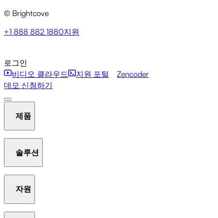
© Brightcove
+1 888 882 1880
지원
로그인
비디오 클라우드
지원 포털
Zencoder
데모 신청하기
제품
솔루션
호스팅 및 스트리밍
비디오 라이브러리 관리
플레이어
자원
Communication Studio
Marketing Studio
Media Studio
분석
인터액티비티
갤러리
AI Suite
New
라이브 스
Beacon Studio
Zencoder
트리밍
OTT