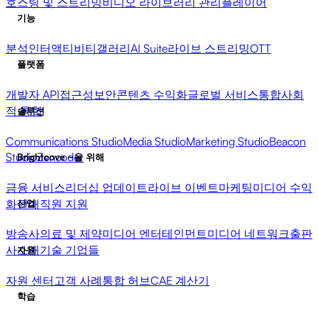
호스팅 및 스트리밍
비디오 라이브러리 관리
플레이어
기능
분석
인터액티비티
갤러리
AI Suite
라이브 스트리밍
OTT
플랫폼
개발자 API
접근성
보안
콘텐츠 수익화
글로벌 서비스
통합
사회
적 통합
솔루션
Communications Studio
Media Studio
Marketing Studio
Beacon
Studio
Zencoder
Brightcove ~을 위해
금융 서비스
리더십 업데이트
라이브 이벤트
마케팅
미디어 수익
화
판매
직원 지원
산업
방송사
의료 및 제약
미디어 엔터테인먼트
미디어 네트워크
출판
사
소매
기술 기업들
자원
자원 센터
고객 사례
통합 허브
CAE 계산기
학습