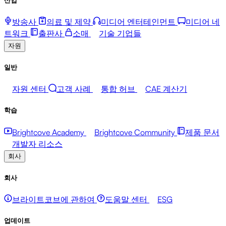
방송사
의료 및 제약
미디어 엔터테인먼트
미디어 네
트워크
출판사
소매
기술 기업들
자원
일반
자원 센터
고객 사례
통합 허브
CAE 계산기
학습
Brightcove Academy
Brightcove Community
제품 문서
개발자 리소스
회사
회사
브라이트코브에 관하여
도움말 센터
ESG
업데이트