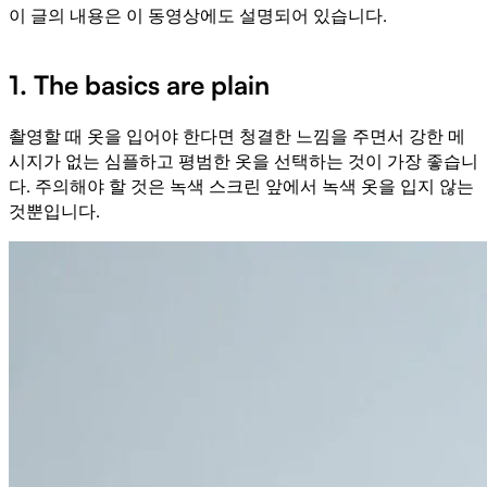
이 글의 내용은 이 동영상에도 설명되어 있습니다.
OK
This
1. The basics are plain
Clos
The Video Cloud video was not found.
is
Mod
a
Dial
Error Code:
VIDEO_CLOUD_ERR_VIDEO_NOT_FOUND
modal
촬영할 때 옷을 입어야 한다면 청결한 느낌을 주면서 강한 메
window.
Session ID:
2026-08-09:46542bb26e6079079438a177
시지가 없는 심플하고 평범한 옷을 선택하는 것이 가장 좋습니
Player Element ID:
vjs_video_3
다. 주의해야 할 것은 녹색 스크린 앞에서 녹색 옷을 입지 않는
것뿐입니다.