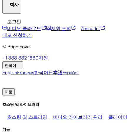
회사
자원 센터
고객 사례
통합 허브
CAE 계산기
금융 서비스
리더십 업데이트
라이브 이벤트
마케팅
개발자 API
접근성
보안
콘텐츠 수익화
글로벌 서
로그인
미디어 수익화
판매
직원 지원
비스
통합
사회적 통합
비디오 클라우드
지원 포털
Zencoder
브라이트코브에 관하여
도움말 센터
ESG
Brightcove Academy
Brightcove Community
제품 문서
데모 신청하기
개발자 리소스
© Brightcove
방송사
의료 및 제약
미디어 엔터테인먼트
미디어 네
트워크
출판사
소매
기술 기업들
프레스룸
뉴스레터
블로그
이벤트 및 웨비나
+1 888 882 1880
지원
한국어
English
Français
한국어
日本語
Español
영업팀에 문의
데모 신청하기
로그인
왜 브라이트코
브인가
제품
호스팅 및 라이브러리
호스팅 및 스트리밍
비디오 라이브러리 관리
플레이어
기능