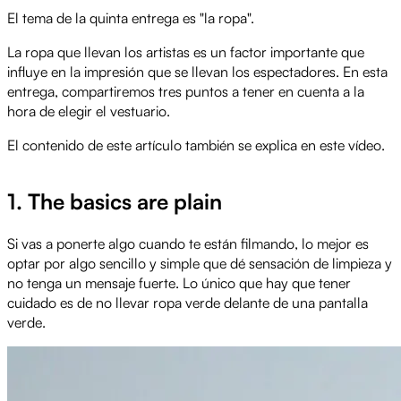
El tema de la quinta entrega es "la ropa".
La ropa que llevan los artistas es un factor importante que
influye en la impresión que se llevan los espectadores. En esta
entrega, compartiremos tres puntos a tener en cuenta a la
hora de elegir el vestuario.
El contenido de este artículo también se explica en este vídeo.
OK
This
1. The basics are plain
Clos
The Video Cloud video was not found.
is
Mod
a
Dial
Error Code:
VIDEO_CLOUD_ERR_VIDEO_NOT_FOUND
modal
Si vas a ponerte algo cuando te están filmando, lo mejor es
window.
Session ID:
2026-08-06:ca63285b2a61f1cdd381a066
optar por algo sencillo y simple que dé sensación de limpieza y
Player Element ID:
vjs_video_3
no tenga un mensaje fuerte. Lo único que hay que tener
cuidado es de no llevar ropa verde delante de una pantalla
verde.