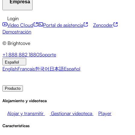
Empresa
Centro de recursos
Historias de clientes
Centro de
integraciones
Calculadora CAE
Servicios financieros
Actualizaciones sobre liderazgo
API para desarrolladores
Accesibilidad
Seguridad
Login
Eventos en directo
Marketing
Monetizar tus medios
Monetización de contenidos
Servicios globales
Video Cloud
Portal de asistencia
Zencoder
Ventas
Apoyo a los empleados
Integraciones
Integraciones sociales
Acerca de Brightcove
Centro de ayuda
ESG
Demostración
Brightcove Academy
Brightcove Community
© Brightcove
Documentación del producto
Recursos para desarrolladores
Emisoras
Salud y farmacia
Entretenimiento multimedia
Sala de prensa
Newsletter
Blog
Eventos y seminarios
+1 888 882 1880
Soporte
Redes de medios
Editores
Venta al por menor
web
Español
Empresas tecnológicas
English
Français
한국어
日本語
Español
Contacto de ventas
Demostración
Login
Por qué
Brightcove
Producto
Alojamiento y videoteca
Alojar y transmitir
Gestionar videoteca
Player
Características