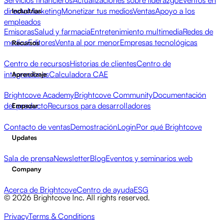
Servicios financieros
Actualizaciones sobre liderazgo
Eventos en
directo
Marketing
Monetizar tus medios
Ventas
Apoyo a los
Industrias
empleados
Emisoras
Salud y farmacia
Entretenimiento multimedia
Redes de
medios
Editores
Venta al por menor
Empresas tecnológicas
Recursos
Centro de recursos
Historias de clientes
Centro de
integraciones
Calculadora CAE
Aprendizaje
Brightcove Academy
Brightcove Community
Documentación
del producto
Recursos para desarrolladores
Empezar
Contacto de ventas
Demostración
Login
Por qué Brightcove
Updates
Sala de prensa
Newsletter
Blog
Eventos y seminarios web
Company
Acerca de Brightcove
Centro de ayuda
ESG
© 2026 Brightcove Inc. All rights reserved.
Privacy
Terms & Conditions