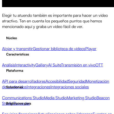
Elegir tu atuendo también es importante para hacer un vídeo
atractivo. Ten en cuenta los pequeños puntos que hemos
mencionado aquí y graba un vídeo fácil de ver.
Núcleo
Alojar y transmitir
Gestionar biblioteca de vídeos
Player
Características
Análisis
Interactivity
Gallery
AI Suite
Transmisión en vivo
OTT
Plataforma
API para desarrolladores
Accesibilidad
Seguridad
Monetización
de contenidos
Integraciones
Integraciones sociales
Soluciones
Communications Studio
Media Studio
Marketing Studio
Beacon
Studio
Zencoder
Brightcove para