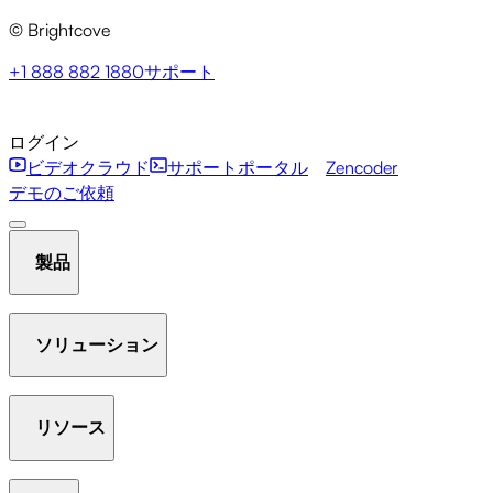
© Brightcove
+1 888 882 1880
サポート
ログイン
ビデオクラウド
サポートポータル
Zencoder
デモのご依頼
製品
ソリューション
ホスト＆ストリーム
ビデオライブラリを管理する
プ
レイヤー
リソース
Communication Studio
Media Studio
Marketing Studio
Beacon Studio
Zencoder
アナリティクス
インタラクティビティ
ギャラリー