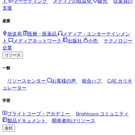
ト
マーケティング
メディアの収益化
販売
従業員の
支援
産業
放送局
医療・医薬品
メディア・エンターテインメン
ト
メディアネットワーク
出版社
小売
テクノロジー
企業
リソース
一般
リソースセンター
お客様の声
統合ハブ
CAE カリキ
ュレーター
学習
ブライトコーブ・アカデミー
Brightcove コミュニティ
製品ドキュメント
開発者向けリソース
会社