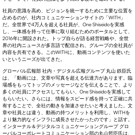
社員の意識を高め、ビジョンを統一するために主要な位置を
占めるのが、社内コミュニケーションサイトの「WITH」
だ。全世界で4万人を超える社員が、One Shiseidoを実感
し、一体感を持って仕事に取り組むためのポータルとして、
2016年に開設された。トップ自らが語る経営戦略や、全世
界の社内ニュースが多言語で配信され、グループの全社員が
内容を共有できる。このWITHに、動画コンテンツを使いた
いというニーズが出てきた。
グローバル広報部 社内・デジタル広報グループ 丸山 鉄臣氏
は、「動画には、文章や写真を超える伝達力があります。臨
場感をもってトップのメッセージなどを伝えることで、より
多くの社員にアクセスしてもらい、One Shiseidoを実感して
もらいたい。さらには、情報をスピード感を持って正確に共
有することで、全社の動きを加速させたいと考えました。文
章や社員とは違う、動画の持つメリットを利用し、WITHを
より魅力的なインフラに成長させたかったのです」と話す。
インターナル＆デジタルコミュニケーショングループ グロ
ーバルコーポレートコミュニケーション部の丸山哲臣氏は、