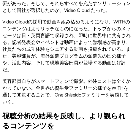
要があった。そして、それらすべてを充たすソリューション
として同社が選択したのが、Video Cloud だった。
Video Cloudの採用で動画を組み込めるようになり、WITHの
コンテンツはよりリッチなものになった。トップからのメッ
セージは日・英両言語で収録され、即時に世界中に共有され
る。記者発表会やイベントは動画によって臨場感が高まり、
社員たちの成功体験をシェアする動画も投稿されている。ま
た、美容部員が、海外派遣プログラムの派遣先の国の様子
や、活動内容、そして現地美容部員が登場する動画は好評
だ。
美容部員自らがスマートフォンで撮影。外注コストは全くか
かっていない。全世界の資生堂ファミリーの様子をWITHを
通して閲覧することで、One Shiseidoファミリーを実感して
いく。
視聴分析の結果を反映し、より観られ
るコンテンツを