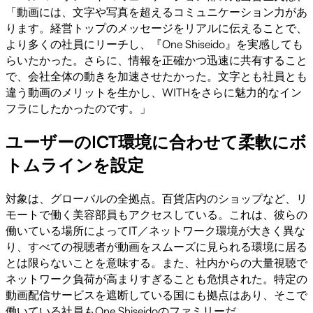
「動画には、文字や写真を超えるコミュニケーション力があ
ります。経営トップのメッセージをリアルに伝えることで、
より多くの社員にリーチし、『One Shiseido』を実感しても
らいたかった。さらに、情報を正確かつ迅速に共有すること
で、会社全体の動きを加速させたかった。文字とも社員とも
違う動画のメリットを生かし、WITHをさらに魅力的なイン
フラにしたかったのです。」
ユーザーのICT環境に合わせて柔軟にボ
トムラインを設定
対象は、グローバルの全拠点。百貨店内のショップなど、リ
モートで働く美容部員もアクセスしている。これは、彼らの
働いている場所によってIT／ネットワーク環境が大きく異な
り、すべての視聴者が動画をスムーズに見られる環境に居る
とは限らないことを意味する。また、社内からの大量視聴で
ネットワーク負荷が高まりすぎることも危惧された。特定の
動画配信サービスを遮断している国にも拠点はあり、そこで
働いている社員もOne Shiseidoのファミリーだ。