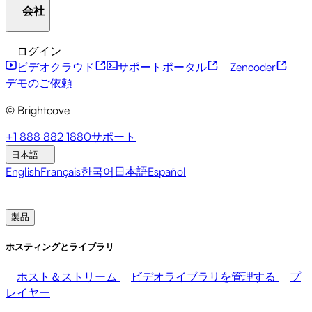
AIスイート
New
ライブ配信
OTT
会社
リソースセンター
お客様の声
統合ハブ
CAE カリキ
ュレーター
金融サービス
リーダーシップ更新情報
ライブイベン
ログイン
ト
マーケティング
メディアの収益化
販売
従業員の
開発者向けAPI
アクセシビリティ
セキュリティ
コ
ビデオクラウド
サポートポータル
Zencoder
支援
ンテンツの収益化
グローバルサービス
統合
ソーシャ
ブライトコーブについて
ヘルプセンター
地域社会へ
デモのご依頼
ル統合
の取り組み
ブライトコーブ・アカデミー
Brightcove コミュニティ
© Brightcove
製品ドキュメント
開発者向けリソース
放送局
医療・医薬品
メディア・エンターテインメン
+1 888 882 1880
サポート
ト
メディアネットワーク
出版社
小売
テクノロジー
プレスルーム
ニュースレター
ブログ
イベント＆ウ
日本語
企業
ェビナー
English
Français
한국어
日本語
Español
製品
営業部へのお問い合わせ
デモのご依頼
ログイン
な
ぜブライトコーブなのか
ホスティングとライブラリ
ホスト＆ストリーム
ビデオライブラリを管理する
プ
レイヤー