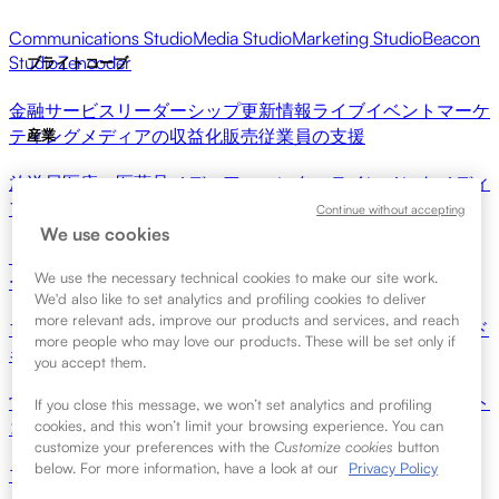
Communications Studio
Media Studio
Marketing Studio
Beacon
Studio
Zencoder
ブライトコーブ
金融サービス
リーダーシップ更新情報
ライブイベント
マーケ
ティング
メディアの収益化
販売
従業員の支援
産業
放送局
医療・医薬品
メディア・エンターテインメント
メディ
アネットワーク
出版社
小売
テクノロジー企業
リソース
Continue without accepting
We use cookies
リソースセンター
お客様の声
統合ハブ
CAE カリキュレータ
We use the necessary technical cookies to make our site work.
ー
学習
We'd also like to set analytics and profiling cookies to deliver
more relevant ads, improve our products and services, and reach
ブライトコーブ・アカデミー
Brightcove コミュニティ
製品ド
more people who may love our products. These will be set only if
キュメント
開発者向けリソース
はじめましょう
you accept them.
営業部へのお問い合わせ
デモのご依頼
ログイン
なぜブライト
If you close this message, we won’t set analytics and profiling
コーブなのか
cookies, and this won’t limit your browsing experience. You can
更新情報
customize your preferences with the
Customize cookies
button
below. For more information, have a look at our
Privacy Policy
プレスルーム
ニュースレター
ブログ
イベント＆ウェビナー