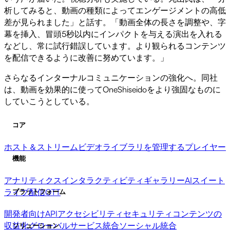
析してみると、動画の種類によってエンゲージメントの高低
差が見られました」と話す。「動画全体の長さを調整や、字
幕を挿入、冒頭5秒以内にインパクトを与える演出を入れる
などし、常に試行錯誤しています。より観られるコンテンツ
を配信できるように改善に努めています。」
さらなるインターナルコミュニケーションの強化へ。同社
は、動画を効果的に使ってOneShiseidoをより強固なものに
していこうとしている。
コア
ホスト＆ストリーム
ビデオライブラリを管理する
プレイヤー
機能
アナリティクス
インタラクティビティ
ギャラリー
AIスイート
ライブ配信
OTT
プラットフォーム
開発者向けAPI
アクセシビリティ
セキュリティ
コンテンツの
収益化
グローバルサービス
統合
ソーシャル統合
ソリューション