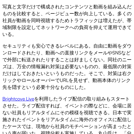
写真と文字だけで構成されたコンテンツと動画を組み込んだ
ものを比較すると、ページビュー数が向上している。多くの
社員が動画を同時視聴するためトラフィックは増えたが、帯
域制限を設定してネットワークへの負荷を抑えて運用できて
いる。
セキュリティも安心できるレベルにある。自由に動画をダウ
ンロードされたり、動画への直接リンクをメールやSNSなど
で外部に転送されたりすることは好ましくない。同社のニー
ズは、万全の情報漏れ対策は必要ないものの、最低限の対策
だけはしておきたいというものだった。そこで、対策は右ク
リックやロールオーバーでURLを見せず、動画本体のリンク
先を隠すという必要十分なものにした。
Brightcove Live
を利用したライブ配信の取り組みもスタート
させた。ライブ配信すれば、イベントの際などに、会場に居
ない社員もリアルタイムにその模様を視聴できる。日本で実
施されたイベントをリアルタイムに海外のオフィスに配信し
たケースでは、現地から社員のモチベーションが高まったと
いう声が届いた。視聴分析も実施している。丸山氏は、「分