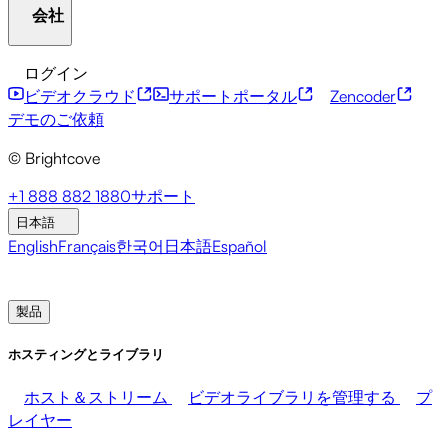
AIスイート
New
ライブ配信
OTT
会社
リソースセンター
お客様の声
統合ハブ
CAE カリキ
ュレーター
金融サービス
リーダーシップ更新情報
ライブイベン
ログイン
ト
マーケティング
メディアの収益化
販売
従業員の
開発者向けAPI
アクセシビリティ
セキュリティ
コ
ビデオクラウド
サポートポータル
Zencoder
支援
ンテンツの収益化
グローバルサービス
統合
ソーシャ
ブライトコーブについて
ヘルプセンター
地域社会へ
デモのご依頼
ル統合
の取り組み
ブライトコーブ・アカデミー
Brightcove コミュニティ
© Brightcove
製品ドキュメント
開発者向けリソース
放送局
医療・医薬品
メディア・エンターテインメン
+1 888 882 1880
サポート
ト
メディアネットワーク
出版社
小売
テクノロジー
プレスルーム
ニュースレター
ブログ
イベント＆ウ
日本語
企業
ェビナー
English
Français
한국어
日本語
Español
製品
営業部へのお問い合わせ
デモのご依頼
ログイン
な
ぜブライトコーブなのか
ホスティングとライブラリ
ホスト＆ストリーム
ビデオライブラリを管理する
プ
レイヤー