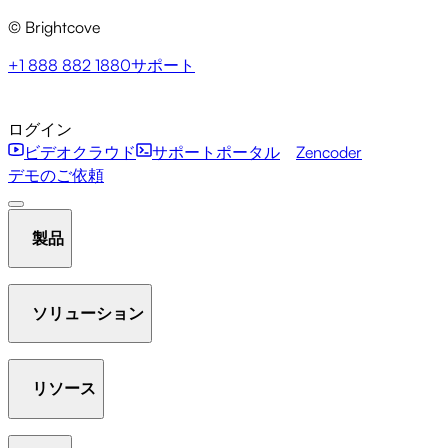
© Brightcove
+1 888 882 1880
サポート
ログイン
ビデオクラウド
サポートポータル
Zencoder
デモのご依頼
製品
ソリューション
ホスト＆ストリーム
ビデオライブラリを管理する
プ
レイヤー
リソース
Communication Studio
Media Studio
Marketing Studio
Beacon Studio
Zencoder
アナリティクス
インタラクティビティ
ギャラリー