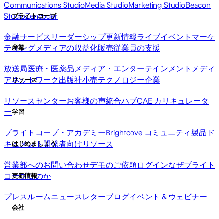
Communications Studio
Media Studio
Marketing Studio
Beacon
Studio
Zencoder
ブライトコーブ
金融サービス
リーダーシップ更新情報
ライブイベント
マーケ
ティング
メディアの収益化
販売
従業員の支援
産業
放送局
医療・医薬品
メディア・エンターテインメント
メディ
アネットワーク
出版社
小売
テクノロジー企業
リソース
リソースセンター
お客様の声
統合ハブ
CAE カリキュレータ
ー
学習
ブライトコーブ・アカデミー
Brightcove コミュニティ
製品ド
キュメント
開発者向けリソース
はじめましょう
営業部へのお問い合わせ
デモのご依頼
ログイン
なぜブライト
コーブなのか
更新情報
プレスルーム
ニュースレター
ブログ
イベント＆ウェビナー
会社