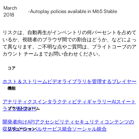
March
-Autoplay policies available in M65 Stable
2018
リスクは、自動再生がインベントリの何パーセントを占めて
いるか、視聴者のブラウザ間での割合はどうか、などによっ
て異なります。ご不明な点やご質問は、ブライトコーブのア
カウント チームまでお問い合わせください。
コア
ホスト＆ストリーム
ビデオライブラリを管理する
プレイヤー
機能
アナリティクス
インタラクティビティ
ギャラリー
AIスイート
ライブ配信
OTT
プラットフォーム
開発者向けAPI
アクセシビリティ
セキュリティ
コンテンツの
収益化
グローバルサービス
統合
ソーシャル統合
ソリューション