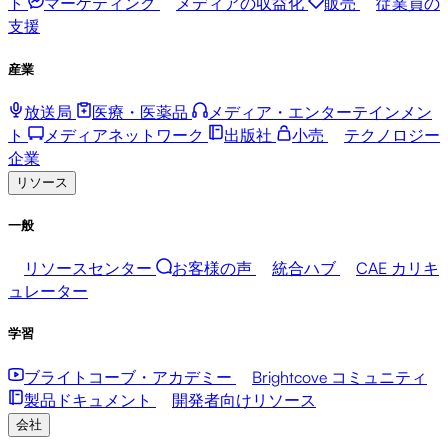
ト
マーケティング
メディアの収益化
販売
従業員の
支援
産業
放送局
医療・医薬品
メディア・エンターテインメン
ト
メディアネットワーク
出版社
小売
テクノロジー
企業
リソース
一般
リソースセンター
お客様の声
統合ハブ
CAE カリキ
ュレーター
学習
ブライトコーブ・アカデミー
Brightcove コミュニティ
製品ドキュメント
開発者向けリソース
会社