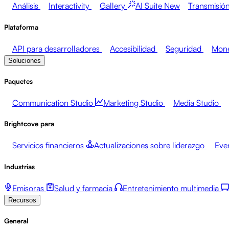
Análisis
Interactivity
Gallery
AI Suite
New
Transmisión
Plataforma
API para desarrolladores
Accesibilidad
Seguridad
Mone
Soluciones
Paquetes
Communication Studio
Marketing Studio
Media Studio
Brightcove para
Servicios financieros
Actualizaciones sobre liderazgo
Eve
Industrias
Emisoras
Salud y farmacia
Entretenimiento multimedia
Recursos
General