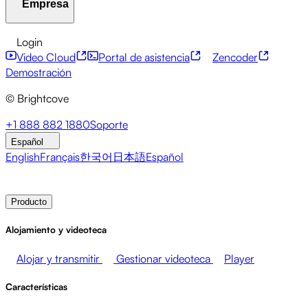
Empresa
Centro de recursos
Historias de clientes
Centro de integ
Servicios financieros
Actualizaciones sobre liderazgo
Eve
API para desarrolladores
Accesibilidad
Seguridad
Mone
Login
Video Cloud
Portal de asistencia
Zencoder
Acerca de Brightcove
Centro de ayuda
ESG
Brightcove Academy
Brightcove Community
Documentac
Emisoras
Salud y farmacia
Entretenimiento multimedia
Demostración
© Brightcove
Sala de prensa
Newsletter
Blog
Eventos y seminarios 
+1 888 882 1880
Soporte
Español
English
Français
한국어
日本語
Español
Contacto de ventas
Demostración
Login
Por qué Brig
Producto
Alojamiento y videoteca
Alojar y transmitir
Gestionar videoteca
Player
Características