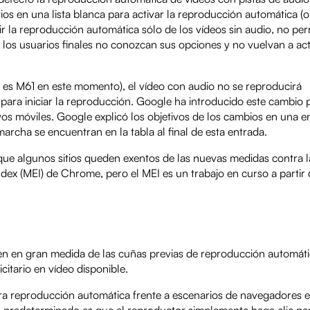
tios en una lista blanca para activar la reproducción automática (
r la reproducción automática sólo de los vídeos sin audio, no perm
los usuarios finales no conozcan sus opciones y no vuelvan a act
 es M61 en este momento), el vídeo con audio no se reproducirá
 para iniciar la reproducción. Google ha introducido este cambio p
tivos móviles. Google explicó los objetivos de los cambios en una e
marcha se encuentran en la tabla al final de esta entrada.
 que algunos sitios queden exentos de las nuevas medidas contra l
x (MEI) de Chrome, pero el MEI es un trabajo en curso a partir 
den en gran medida de las cuñas previas de reproducción automáti
citario en vídeo disponible.
a reproducción automática frente a escenarios de navegadores en
 predeterminado es que el reproductor simplemente haga clic par