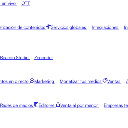
 en vivo
OTT
tización de contenidos
Servicios globales
Integraciones
In
Beacon Studio
Zencoder
ntos en directo
Marketing
Monetizar tus medios
Ventas
Redes de medios
Editores
Venta al por menor
Empresas te