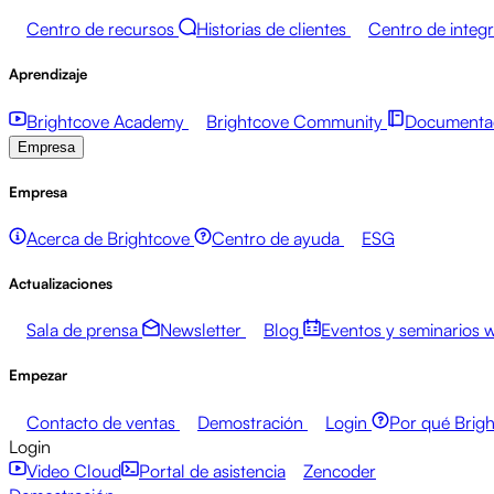
Centro de recursos
Historias de clientes
Centro de integ
Aprendizaje
Brightcove Academy
Brightcove Community
Documentac
Empresa
Empresa
Acerca de Brightcove
Centro de ayuda
ESG
Actualizaciones
Sala de prensa
Newsletter
Blog
Eventos y seminarios 
Empezar
Contacto de ventas
Demostración
Login
Por qué Brig
Login
Video Cloud
Portal de asistencia
Zencoder