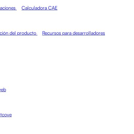
raciones
Calculadora CAE
ión del producto
Recursos para desarrolladores
web
htcove