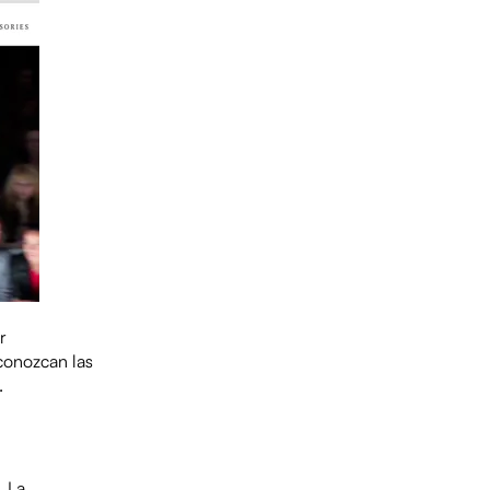
r
conozcan las
.
. La