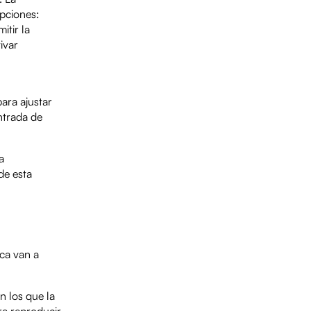
opciones:
itir la
ivar
ara ajustar
ntrada de
a
de esta
ca van a
 los que la
a reproducir.