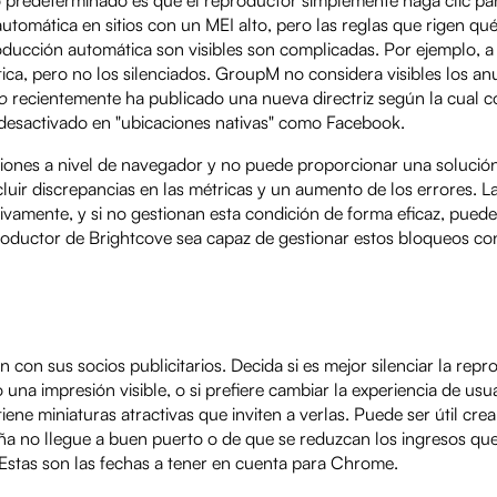
utomática en sitios con un MEI alto, pero las reglas que rigen qu
ucción automática son visibles son complicadas. Por ejemplo, a 
tica, pero no los silenciados. GroupM no considera visibles los an
ro
recientemente ha publicado una nueva directriz según la cual c
 desactivado en "ubicaciones nativas" como Facebook.
cciones a nivel de navegador y no puede proporcionar una soluci
luir discrepancias en las métricas y un aumento de los errores. L
ivamente, y si no gestionan esta condición de forma eficaz, pued
roductor de Brightcove sea capaz de gestionar estos bloqueos co
con sus socios publicitarios. Decida si es mejor silenciar la rep
na impresión visible, o si prefiere cambiar la experiencia de usu
ene miniaturas atractivas que inviten a verlas. Puede ser útil crea
aña no llegue a buen puerto o de que se reduzcan los ingresos qu
stas son las fechas a tener en cuenta para Chrome.