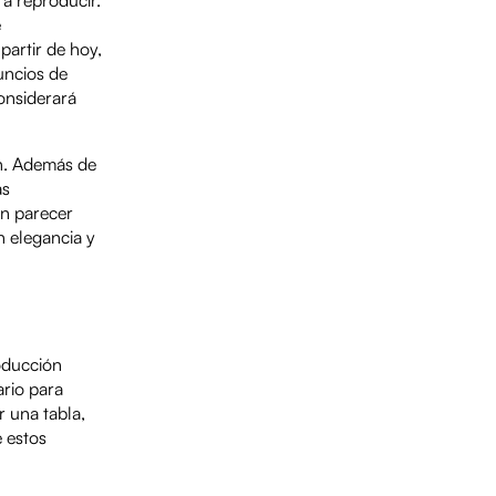
é
partir de hoy,
uncios de
onsiderará
ón. Además de
as
en parecer
n elegancia y
roducción
ario para
r una tabla,
e estos