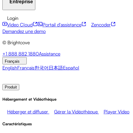
Entreprise
Centre de ressources
Témoignages clients
Hub
d'intégrations
Calculateur CAE
Services financiers
Mises à jour sur le leadership
API pour développeurs
Accessibilité
Sécurité
Login
Événements en direct
Marketing
Monétiser vos médias
Monétisation du contenu
Services mondiaux
Intégrations
Video Cloud
Portail d'assistance
Zencoder
Ventes
Soutenir les employés
Intégrations sociales
À propos de Brightcove
Centre d'aide
ESG
Demandez une demo
Brightcove Academy
Brightcove Community
© Brightcove
Documentation produit
Ressources pour les développeurs
Diffuseurs
Santé et Pharmacie
Divertissement
Salle de presse
Newsletter
Blog
Events & Webinars
+1 888 882 1880
Assistance
médiatique
Réseaux médiatiques
Éditeurs
Commerce de
Français
détail
Entreprises technologiques
English
Français
한국어
日本語
Español
Contacter les ventes
Demander une démonstration
Login
Produit
Hébergement et Vidéothèque
Héberger et diffuser
Gérer la Vidéothèque
Player Video
Caractéristiques