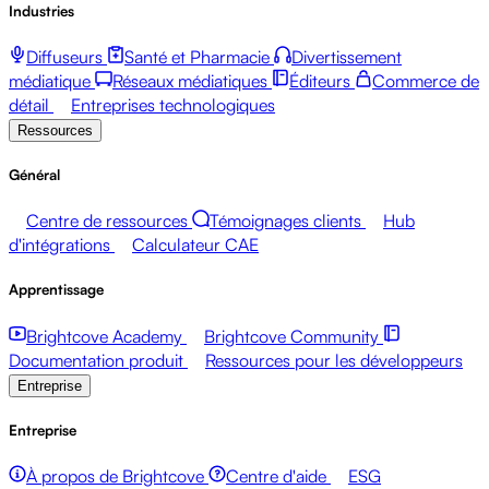
Industries
Diffuseurs
Santé et Pharmacie
Divertissement
médiatique
Réseaux médiatiques
Éditeurs
Commerce de
détail
Entreprises technologiques
Ressources
Général
Centre de ressources
Témoignages clients
Hub
d'intégrations
Calculateur CAE
Apprentissage
Brightcove Academy
Brightcove Community
Documentation produit
Ressources pour les développeurs
Entreprise
Entreprise
À propos de Brightcove
Centre d'aide
ESG