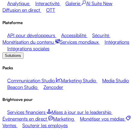
Analytique
Interactivité
Galerie
AI Suite
New
Diffusion en direct
OTT
Plateforme
API pour développeurs
Accessibilité
Sécurité
Monétisation du contenu
Services mondiaux
Intégrations
Intégrations sociales
Solutions
Packs
Communication Studio
Marketing Studio
Media Studio
Beacon Studio
Zencoder
Brightcove pour
Services financiers
Mises à jour sur le leadership
Événements en direct
Marketing
Monétiser vos médias
Ventes
Soutenir les employés