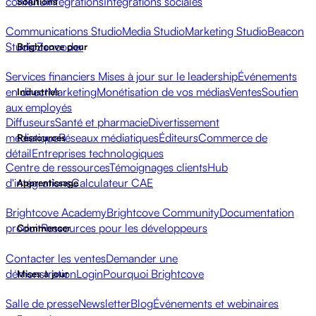
contenu
Intégrations
Intégrations sociales
Solutions
Communications Studio
Media Studio
Marketing Studio
Beacon
Studio
Zencoder
Brightcove pour
Services financiers
Mises à jour sur le leadership
Événements
en direct
Marketing
Monétisation de vos médias
Ventes
Soutien
Industries
aux employés
Diffuseurs
Santé et pharmacie
Divertissement
médiatique
Réseaux médiatiques
Éditeurs
Commerce de
Ressources
détail
Entreprises technologiques
Centre de ressources
Témoignages clients
Hub
d'intégrations
Calculateur CAE
Apprentissage
Brightcove Academy
Brightcove Community
Documentation
produit
Ressources pour les développeurs
Commencer
Contacter les ventes
Demander une
démonstration
Login
Pourquoi Brightcove
Mises à jour
Salle de presse
Newsletter
Blog
Événements et webinaires