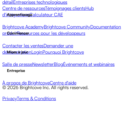
détail
Entreprises technologiques
Centre de ressources
Témoignages clients
Hub
d'intégrations
Calculateur CAE
Apprentissage
Brightcove Academy
Brightcove Community
Documentation
produit
Ressources pour les développeurs
Commencer
Contacter les ventes
Demander une
démonstration
Login
Pourquoi Brightcove
Mises à jour
Salle de presse
Newsletter
Blog
Événements et webinaires
Entreprise
À propos de Brightcove
Centre d'aide
© 2026 Brightcove Inc. All rights reserved.
Privacy
Terms & Conditions