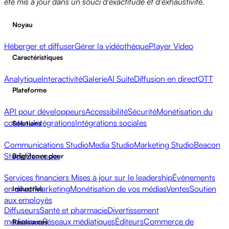
été mis à jour dans un souci d'exactitude et d'exhaustivité.
Noyau
Héberger et diffuser
Gérer la vidéothèque
Player Video
Caractéristiques
Analytique
Interactivité
Galerie
AI Suite
Diffusion en direct
OTT
Plateforme
API pour développeurs
Accessibilité
Sécurité
Monétisation du
contenu
Intégrations
Intégrations sociales
Solutions
Communications Studio
Media Studio
Marketing Studio
Beacon
Studio
Zencoder
Brightcove pour
Services financiers
Mises à jour sur le leadership
Événements
en direct
Marketing
Monétisation de vos médias
Ventes
Soutien
Industries
aux employés
Diffuseurs
Santé et pharmacie
Divertissement
médiatique
Réseaux médiatiques
Éditeurs
Commerce de
Ressources