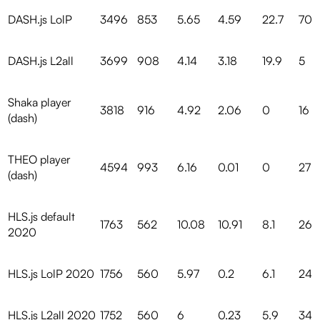
DASH.js LolP
3496
853
5.65
4.59
22.7
70
DASH.js L2all
3699
908
4.14
3.18
19.9
5
Shaka player
3818
916
4.92
2.06
0
16
(dash)
THEO player
4594
993
6.16
0.01
0
27
(dash)
HLS.js default
1763
562
10.08
10.91
8.1
26
2020
HLS.js LolP 2020
1756
560
5.97
0.2
6.1
24
HLS.js L2all 2020
1752
560
6
0.23
5.9
34