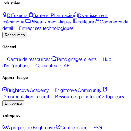
Industries
Diffuseurs
Santé et Pharmacie
Divertissement
médiatique
Réseaux médiatiques
Éditeurs
Commerce de
détail
Entreprises technologiques
Ressources
Général
Centre de ressources
Témoignages clients
Hub
d'intégrations
Calculateur CAE
Apprentissage
Brightcove Academy
Brightcove Community
Documentation produit
Ressources pour les développeurs
Entreprise
Entreprise
À propos de Brightcove
Centre d'aide
ESG