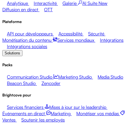
Analytique
Interactivité
Galerie
AI Suite
New
Diffusion en direct
OTT
Plateforme
API pour développeurs
Accessibilité
Sécurité
Monétisation du contenu
Services mondiaux
Intégrations
Intégrations sociales
Solutions
Packs
Communication Studio
Marketing Studio
Media Studio
Beacon Studio
Zencoder
Brightcove pour
Services financiers
Mises à jour sur le leadership
Événements en direct
Marketing
Monétiser vos médias
Ventes
Soutenir les employés