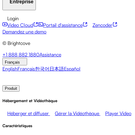
Entreprise
Centre de ressources
Témoignages clients
Hub
d'intégrations
Calculateur CAE
Services financiers
Mises à jour sur le leadership
API pour développeurs
Accessibilité
Sécurité
Login
Événements en direct
Marketing
Monétiser vos médias
Monétisation du contenu
Services mondiaux
Intégrations
Video Cloud
Portail d'assistance
Zencoder
Ventes
Soutenir les employés
Intégrations sociales
À propos de Brightcove
Centre d'aide
ESG
Demandez une demo
Brightcove Academy
Brightcove Community
© Brightcove
Documentation produit
Ressources pour les développeurs
Diffuseurs
Santé et Pharmacie
Divertissement
Salle de presse
Newsletter
Blog
Events & Webinars
+1 888 882 1880
Assistance
médiatique
Réseaux médiatiques
Éditeurs
Commerce de
Français
détail
Entreprises technologiques
English
Français
한국어
日本語
Español
Contacter les ventes
Demander une démonstration
Login
Produit
Hébergement et Vidéothèque
Héberger et diffuser
Gérer la Vidéothèque
Player Video
Caractéristiques