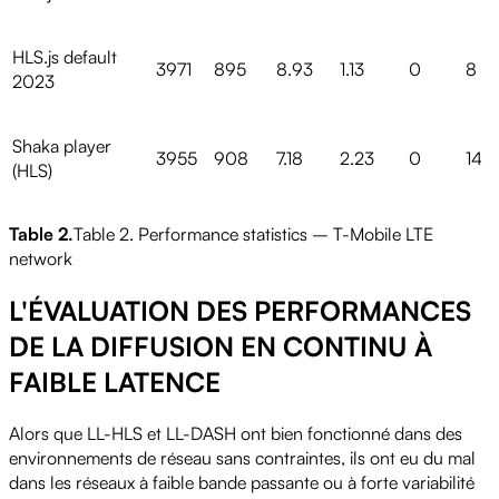
HLS.js default
3971
895
8.93
1.13
0
8
2023
Shaka player
3955
908
7.18
2.23
0
14
(HLS)
Table 2.
Table 2. Performance statistics – T-Mobile LTE
Play
network
L'ÉVALUATION DES PERFORMANCES
DE LA DIFFUSION EN CONTINU À
Video
FAIBLE LATENCE
Alors que LL-HLS et LL-DASH ont bien fonctionné dans des
environnements de réseau sans contraintes, ils ont eu du mal
dans les réseaux à faible bande passante ou à forte variabilité