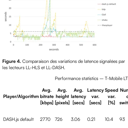
Figure 4.
Comparaison des variations de latence signalées par
les lecteurs LL-HLS et LL-DASH.
Performance statistics – T-Mobile L
Avg.
Avg.
Avg.
Latency
Speed
Nu
Player/Algorithm
bitrate
height
latency
var.
var.
[kbps]
[pixels]
[secs]
[secs]
[%]
swi
DASH.js default
2770
726
3.06
0.21
10.4
93