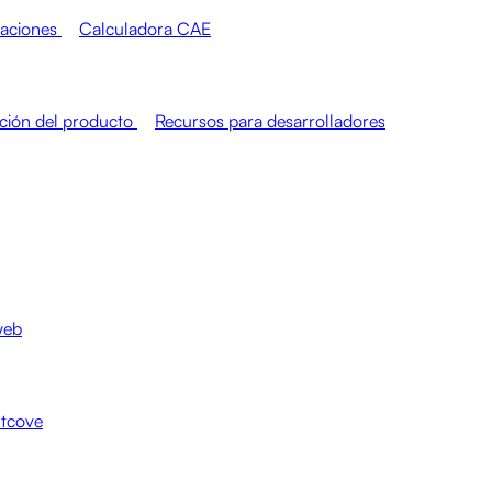
raciones
Calculadora CAE
ión del producto
Recursos para desarrolladores
web
htcove