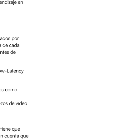
endizaje en
sados por
a de cada
entes de
ow-Latency
dos como
ozos de vídeo
 tiene que
 en cuenta que