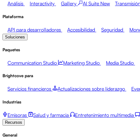
Análisis
Interactivity
Gallery
AI Suite
New
Transmisión
Plataforma
API para desarrolladores
Accesibilidad
Seguridad
Mone
Soluciones
Paquetes
Communication Studio
Marketing Studio
Media Studio
Brightcove para
Servicios financieros
Actualizaciones sobre liderazgo
Eve
Industrias
Emisoras
Salud y farmacia
Entretenimiento multimedia
Recursos
General