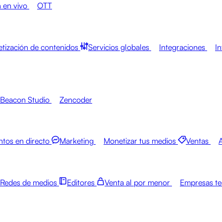
 en vivo
OTT
tización de contenidos
Servicios globales
Integraciones
In
Beacon Studio
Zencoder
ntos en directo
Marketing
Monetizar tus medios
Ventas
Redes de medios
Editores
Venta al por menor
Empresas te