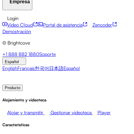
Empresa
Centro de recursos
Historias de clientes
Centro de integ
Servicios financieros
Actualizaciones sobre liderazgo
Eve
API para desarrolladores
Accesibilidad
Seguridad
Mone
Login
Video Cloud
Portal de asistencia
Zencoder
Acerca de Brightcove
Centro de ayuda
ESG
Brightcove Academy
Brightcove Community
Documentac
Emisoras
Salud y farmacia
Entretenimiento multimedia
Demostración
© Brightcove
Sala de prensa
Newsletter
Blog
Eventos y seminarios 
+1 888 882 1880
Soporte
Español
English
Français
한국어
日本語
Español
Contacto de ventas
Demostración
Login
Por qué Brig
Producto
Alojamiento y videoteca
Alojar y transmitir
Gestionar videoteca
Player
Características