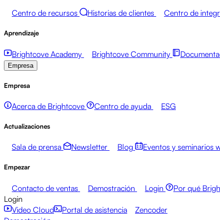
Centro de recursos
Historias de clientes
Centro de integ
Aprendizaje
Brightcove Academy
Brightcove Community
Documentac
Empresa
Empresa
Acerca de Brightcove
Centro de ayuda
ESG
Actualizaciones
Sala de prensa
Newsletter
Blog
Eventos y seminarios 
Empezar
Contacto de ventas
Demostración
Login
Por qué Brig
Login
Video Cloud
Portal de asistencia
Zencoder