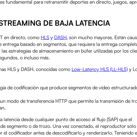
 es fundamental para retransmitir deportes en directo, juegos, apr
STREAMING DE BAJA LATENCIA
TT en directo, como
HLS
y
DASH
, son mucho mayores. Están cau
e entrega basado en segmentos, que requiere la entrega complet
s estrategias de almacenamiento en búfer utilizadas por los cli
egundos, o incluso más.
normas HLS y DASH, conocidas como
Low-Latency HLS (LL-HLS)
y L
egia de codificación que produce segmentos de vídeo estructura
 un modo de transferencia HTTP que permite la transmisión de tr
an.
a latencia desde cualquier punto de acceso al flujo (SAP) que el
es de segmento o de trozo. Una vez conectado, el reproductor sólo
 el codificador antes de descodificarlo y renderizarlo. Teniendo