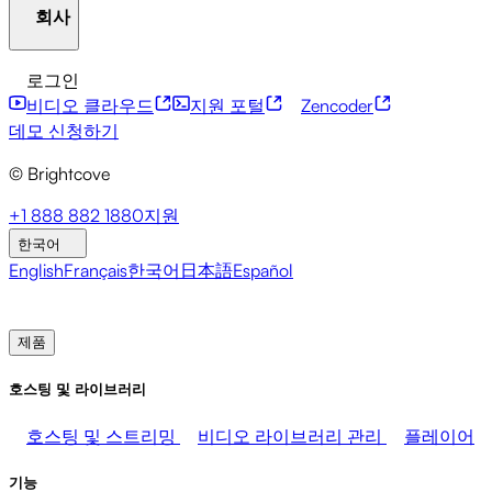
회사
자원 센터
고객 사례
통합 허브
CAE 계산기
금융 서비스
리더십 업데이트
라이브 이벤트
마케팅
개발자 API
접근성
보안
콘텐츠 수익화
글로벌 서
로그인
미디어 수익화
판매
직원 지원
비스
통합
사회적 통합
비디오 클라우드
지원 포털
Zencoder
브라이트코브에 관하여
도움말 센터
ESG
Brightcove Academy
Brightcove Community
제품 문서
데모 신청하기
개발자 리소스
© Brightcove
방송사
의료 및 제약
미디어 엔터테인먼트
미디어 네
트워크
출판사
소매
기술 기업들
프레스룸
뉴스레터
블로그
이벤트 및 웨비나
+1 888 882 1880
지원
한국어
English
Français
한국어
日本語
Español
영업팀에 문의
데모 신청하기
로그인
왜 브라이트코
브인가
제품
호스팅 및 라이브러리
호스팅 및 스트리밍
비디오 라이브러리 관리
플레이어
기능