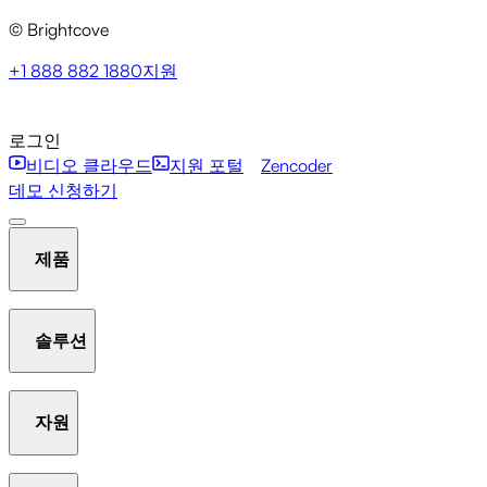
© Brightcove
+1 888 882 1880
지원
로그인
비디오 클라우드
지원 포털
Zencoder
데모 신청하기
제품
솔루션
호스팅 및 스트리밍
비디오 라이브러리 관리
플레이어
자원
Communication Studio
Marketing Studio
Media Studio
분석
인터액티비티
갤러리
AI Suite
New
라이브 스
Beacon Studio
Zencoder
트리밍
OTT