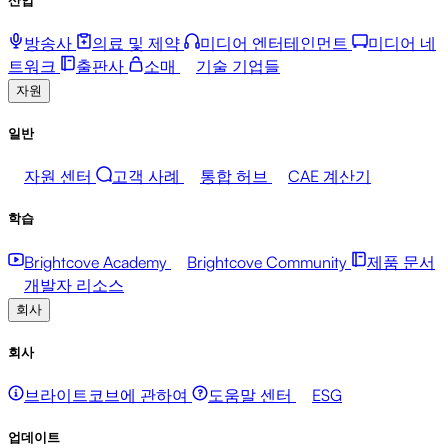
방송사
의료 및 제약
미디어 엔터테인먼트
미디어 네
트워크
출판사
소매
기술 기업들
자원
일반
자원 센터
고객 사례
통합 허브
CAE 계산기
학습
Brightcove Academy
Brightcove Community
제품 문서
개발자 리소스
회사
회사
브라이트코브에 관하여
도움말 센터
ESG
업데이트