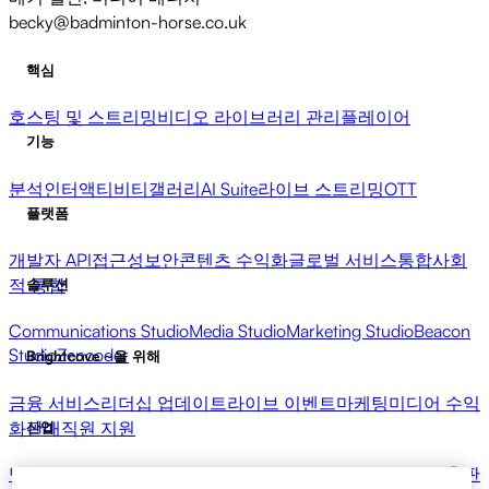
becky@badminton-horse.co.uk
핵심
호스팅 및 스트리밍
비디오 라이브러리 관리
플레이어
기능
분석
인터액티비티
갤러리
AI Suite
라이브 스트리밍
OTT
플랫폼
개발자 API
접근성
보안
콘텐츠 수익화
글로벌 서비스
통합
사회
적 통합
솔루션
Communications Studio
Media Studio
Marketing Studio
Beacon
Studio
Zencoder
Brightcove ~을 위해
금융 서비스
리더십 업데이트
라이브 이벤트
마케팅
미디어 수익
화
판매
직원 지원
산업
방송사
의료 및 제약
미디어 엔터테인먼트
미디어 네트워크
출판