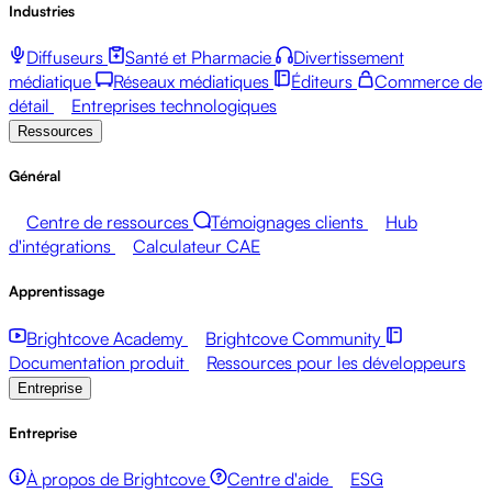
Industries
Diffuseurs
Santé et Pharmacie
Divertissement
médiatique
Réseaux médiatiques
Éditeurs
Commerce de
détail
Entreprises technologiques
Ressources
Général
Centre de ressources
Témoignages clients
Hub
d'intégrations
Calculateur CAE
Apprentissage
Brightcove Academy
Brightcove Community
Documentation produit
Ressources pour les développeurs
Entreprise
Entreprise
À propos de Brightcove
Centre d'aide
ESG