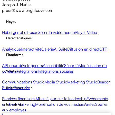
Joseph J. Nuñez
press@www.brightcove.com
Noyau
Héberger et diffuser
Gérer la vidéothèque
Player Video
Caractéristiques
Analytique
Interactivité
Galerie
AI Suite
Diffusion en direct
OTT
Plateforme
API pour développeurs
Accessibilité
Sécurité
Monétisation du
contenu
Intégrations
Intégrations sociales
Solutions
Communications Studio
Media Studio
Marketing Studio
Beacon
Studio
Zencoder
Brightcove pour
Services financiers
Mises à jour sur le leadership
Événements
en direct
Marketing
Monétisation de vos médias
Ventes
Soutien
Industries
aux employés