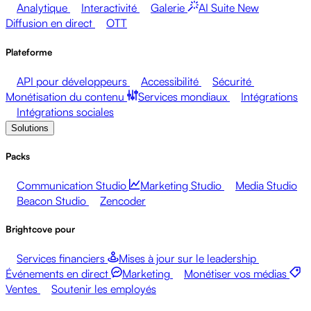
Analytique
Interactivité
Galerie
AI Suite
New
Diffusion en direct
OTT
Plateforme
API pour développeurs
Accessibilité
Sécurité
Monétisation du contenu
Services mondiaux
Intégrations
Intégrations sociales
Solutions
Packs
Communication Studio
Marketing Studio
Media Studio
Beacon Studio
Zencoder
Brightcove pour
Services financiers
Mises à jour sur le leadership
Événements en direct
Marketing
Monétiser vos médias
Ventes
Soutenir les employés