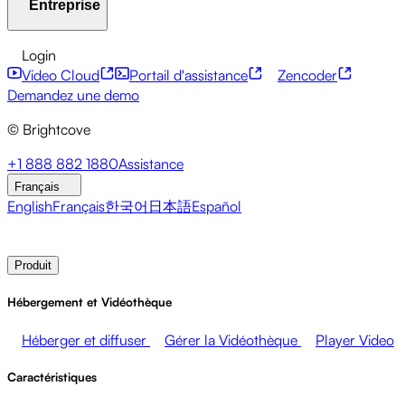
Entreprise
Centre de ressources
Témoignages clients
Hub
d'intégrations
Calculateur CAE
Services financiers
Mises à jour sur le leadership
API pour développeurs
Accessibilité
Sécurité
Login
Événements en direct
Marketing
Monétiser vos médias
Monétisation du contenu
Services mondiaux
Intégrations
Video Cloud
Portail d'assistance
Zencoder
Ventes
Soutenir les employés
Intégrations sociales
À propos de Brightcove
Centre d'aide
ESG
Demandez une demo
Brightcove Academy
Brightcove Community
© Brightcove
Documentation produit
Ressources pour les développeurs
Diffuseurs
Santé et Pharmacie
Divertissement
Salle de presse
Newsletter
Blog
Events & Webinars
+1 888 882 1880
Assistance
médiatique
Réseaux médiatiques
Éditeurs
Commerce de
Français
détail
Entreprises technologiques
English
Français
한국어
日本語
Español
Contacter les ventes
Demander une démonstration
Login
Produit
Hébergement et Vidéothèque
Héberger et diffuser
Gérer la Vidéothèque
Player Video
Caractéristiques