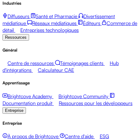
Industries
Diffuseurs
Santé et Pharmacie
Divertissement
médiatique
Réseaux médiatiques
Éditeurs
Commerce de
détail
Entreprises technologiques
Ressources
Général
Centre de ressources
Témoignages clients
Hub
d'intégrations
Calculateur CAE
Apprentissage
Brightcove Academy
Brightcove Community
Documentation produit
Ressources pour les développeurs
Entreprise
Entreprise
À propos de Brightcove
Centre d'aide
ESG