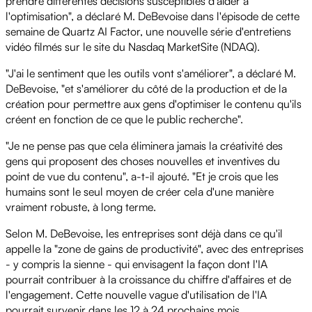
prendre différentes décisions susceptibles d'aider à
l'optimisation", a déclaré M. DeBevoise dans l'épisode de cette
semaine de Quartz AI Factor, une nouvelle série d'entretiens
vidéo filmés sur le site du Nasdaq MarketSite (NDAQ).
"J'ai le sentiment que les outils vont s'améliorer", a déclaré M.
DeBevoise, "et s'améliorer du côté de la production et de la
création pour permettre aux gens d'optimiser le contenu qu'ils
créent en fonction de ce que le public recherche".
"Je ne pense pas que cela éliminera jamais la créativité des
gens qui proposent des choses nouvelles et inventives du
point de vue du contenu", a-t-il ajouté. "Et je crois que les
humains sont le seul moyen de créer cela d'une manière
vraiment robuste, à long terme.
Selon M. DeBevoise, les entreprises sont déjà dans ce qu'il
appelle la "zone de gains de productivité", avec des entreprises
- y compris la sienne - qui envisagent la façon dont l'IA
pourrait contribuer à la croissance du chiffre d'affaires et de
l'engagement. Cette nouvelle vague d'utilisation de l'IA
pourrait survenir dans les 12 à 24 prochains mois.