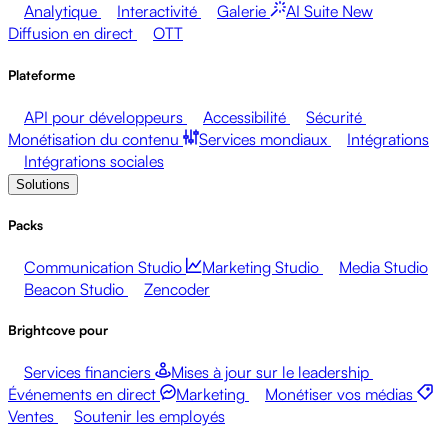
Analytique
Interactivité
Galerie
AI Suite
New
Diffusion en direct
OTT
Plateforme
API pour développeurs
Accessibilité
Sécurité
Monétisation du contenu
Services mondiaux
Intégrations
Intégrations sociales
Solutions
Packs
Communication Studio
Marketing Studio
Media Studio
Beacon Studio
Zencoder
Brightcove pour
Services financiers
Mises à jour sur le leadership
Événements en direct
Marketing
Monétiser vos médias
Ventes
Soutenir les employés