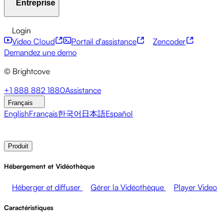
Entreprise
Centre de ressources
Témoignages clients
Hub
d'intégrations
Calculateur CAE
Services financiers
Mises à jour sur le leadership
API pour développeurs
Accessibilité
Sécurité
Login
Événements en direct
Marketing
Monétiser vos médias
Monétisation du contenu
Services mondiaux
Intégrations
Video Cloud
Portail d'assistance
Zencoder
Ventes
Soutenir les employés
Intégrations sociales
À propos de Brightcove
Centre d'aide
ESG
Demandez une demo
Brightcove Academy
Brightcove Community
© Brightcove
Documentation produit
Ressources pour les développeurs
Diffuseurs
Santé et Pharmacie
Divertissement
Salle de presse
Newsletter
Blog
Events & Webinars
+1 888 882 1880
Assistance
médiatique
Réseaux médiatiques
Éditeurs
Commerce de
Français
détail
Entreprises technologiques
English
Français
한국어
日本語
Español
Contacter les ventes
Demander une démonstration
Login
Produit
Hébergement et Vidéothèque
Héberger et diffuser
Gérer la Vidéothèque
Player Video
Caractéristiques