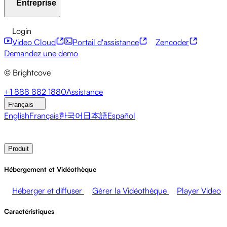
Entreprise
Centre de ressources
Témoignages clients
Hub
d'intégrations
Calculateur CAE
Services financiers
Mises à jour sur le leadership
API pour développeurs
Accessibilité
Sécurité
Login
Événements en direct
Marketing
Monétiser vos médias
Monétisation du contenu
Services mondiaux
Intégrations
Video Cloud
Portail d'assistance
Zencoder
Ventes
Soutenir les employés
Intégrations sociales
À propos de Brightcove
Centre d'aide
ESG
Demandez une demo
Brightcove Academy
Brightcove Community
© Brightcove
Documentation produit
Ressources pour les développeurs
Diffuseurs
Santé et Pharmacie
Divertissement
Salle de presse
Newsletter
Blog
Events & Webinars
+1 888 882 1880
Assistance
médiatique
Réseaux médiatiques
Éditeurs
Commerce de
Français
détail
Entreprises technologiques
English
Français
한국어
日本語
Español
Contacter les ventes
Demander une démonstration
Login
Produit
Hébergement et Vidéothèque
Héberger et diffuser
Gérer la Vidéothèque
Player Video
Caractéristiques