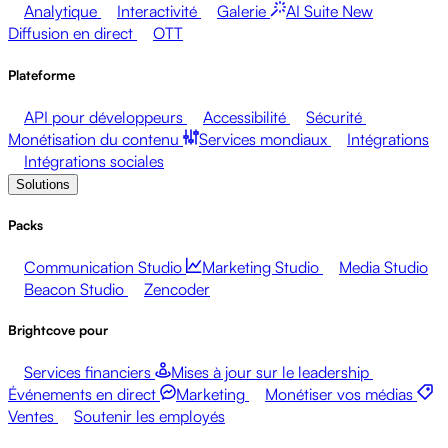
Analytique
Interactivité
Galerie
AI Suite
New
Diffusion en direct
OTT
Plateforme
API pour développeurs
Accessibilité
Sécurité
Monétisation du contenu
Services mondiaux
Intégrations
Intégrations sociales
Solutions
Packs
Communication Studio
Marketing Studio
Media Studio
Beacon Studio
Zencoder
Brightcove pour
Services financiers
Mises à jour sur le leadership
Événements en direct
Marketing
Monétiser vos médias
Ventes
Soutenir les employés