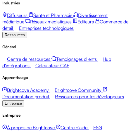
Industries
Diffuseurs
Santé et Pharmacie
Divertissement
médiatique
Réseaux médiatiques
Éditeurs
Commerce de
détail
Entreprises technologiques
Ressources
Général
Centre de ressources
Témoignages clients
Hub
d'intégrations
Calculateur CAE
Apprentissage
Brightcove Academy
Brightcove Community
Documentation produit
Ressources pour les développeurs
Entreprise
Entreprise
À propos de Brightcove
Centre d'aide
ESG