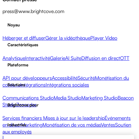
press@www.brightcove.com
Noyau
Héberger et diffuser
Gérer la vidéothèque
Player Video
Caractéristiques
Analytique
Interactivité
Galerie
AI Suite
Diffusion en direct
OTT
Plateforme
API pour développeurs
Accessibilité
Sécurité
Monétisation du
contenu
Intégrations
Intégrations sociales
Solutions
Communications Studio
Media Studio
Marketing Studio
Beacon
Studio
Zencoder
Brightcove pour
Services financiers
Mises à jour sur le leadership
Événements
en direct
Marketing
Monétisation de vos médias
Ventes
Soutien
Industries
aux employés
Diffuseurs
Santé et pharmacie
Divertissement