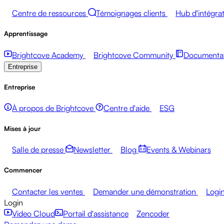
Centre de ressources
Témoignages clients
Hub d'intégra
Apprentissage
Brightcove Academy
Brightcove Community
Documentat
Entreprise
Entreprise
À propos de Brightcove
Centre d'aide
ESG
Mises à jour
Salle de presse
Newsletter
Blog
Events & Webinars
Commencer
Contacter les ventes
Demander une démonstration
Logi
Login
Video Cloud
Portail d'assistance
Zencoder