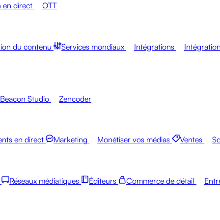
n en direct
OTT
tion du contenu
Services mondiaux
Intégrations
Intégratio
Beacon Studio
Zencoder
nts en direct
Marketing
Monétiser vos médias
Ventes
So
Réseaux médiatiques
Éditeurs
Commerce de détail
Entr