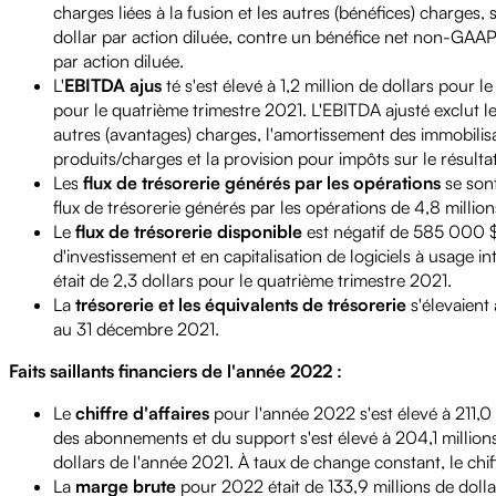
charges liées à la fusion et les autres (bénéfices) charges
dollar par action diluée, contre un bénéfice net non-GAAP 
par action diluée.
L'
EBITDA ajus
té s'est élevé à 1,2 million de dollars pour 
pour le quatrième trimestre 2021. L'EBITDA ajusté exclut le
autres (avantages) charges, l'amortissement des immobilisa
produits/charges et la provision pour impôts sur le résultat
Les
flux de trésorerie générés par les opérations
se sont
flux de trésorerie générés par les opérations de 4,8 millio
Le
flux de trésorerie disponible
est négatif de 585 000 $ 
d'investissement et en capitalisation de logiciels à usage 
était de 2,3 dollars pour le quatrième trimestre 2021.
La
trésorerie et les équivalents de trésorerie
s'élevaient
au 31 décembre 2021.
Faits saillants financiers de l'année 2022 :
Le
chiffre d'affaires
pour l'année 2022 s'est élevé à 211,0 m
des abonnements et du support s'est élevé à 204,1 million
dollars de l'année 2021. À taux de change constant, le chiff
La
marge brute
pour 2022 était de 133,9 millions de doll