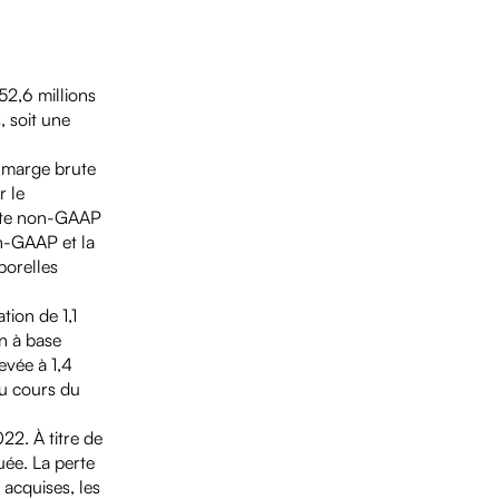
52,6 millions
, soit une
e marge brute
r le
rute non-GAAP
on-GAAP et la
porelles
tion de 1,1
on à base
levée à 1,4
au cours du
022. À titre de
uée. La perte
 acquises, les