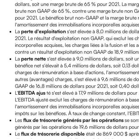
dollars, soit une marge brute de 65 % pour 2021. La marg
brute non GAAP de 65 %, contre une marge brute non GAA
pour 2021. Le bénéfice brut non-GAAP et la marge brute 
l'amortissement des immobilisations incorporelles acquises
La
perte d'exploitation
s'est élevée à 8,0 millions de doll
2021. Le résultat d'exploitation non GAAP, qui exclut les 
incorporelles acquises, les charges liées à la fusion et les
contre un résultat d'exploitation non GAAP de 18,9 million
La
perte nette
s'est élevée à 9,0 millions de dollars, soit 
bénéfice net s'élevait à 5,4 millions de dollars, soit 0,13 d
charges de rémunération à base d'actions, l'amortissement d
autres (avantages) charges, s'est élevé à 9,6 millions de d
GAAP de 16,8 millions de dollars pour 2021, soit 0,40 doll
L'
EBITDA ajus
té s'est élevé à 17,9 millions de dollars po
L'EBITDA ajusté exclut les charges de rémunération à base d
l'amortissement des immobilisations incorporelles acquises
impôts sur les bénéfices. À taux de change constant, l'EBIT
Les
flux de trésorerie générés par les opérations
se sont
générés par les opérations de 19,6 millions de dollars pou
Le
flux de trésorerie disponible
était de 869 000 $ après 