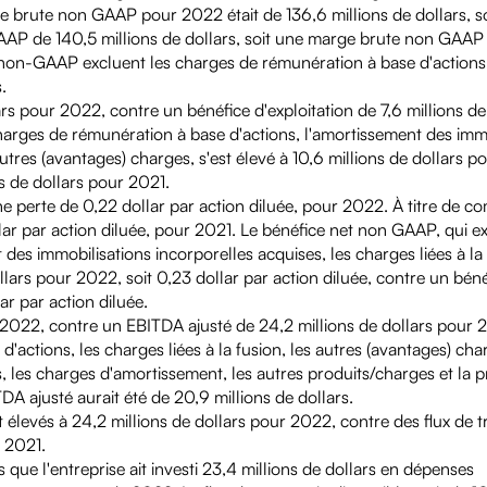
e brute non GAAP pour 2022 était de 136,6 millions de dollars, s
P de 140,5 millions de dollars, soit une marge brute non GAAP
non-GAAP excluent les charges de rémunération à base d'actions
.
ars pour 2022, contre un bénéfice d'exploitation de 7,6 millions de
charges de rémunération à base d'actions, l'amortissement des imm
 autres (avantages) charges, s'est élevé à 10,6 millions de dollars 
s de dollars pour 2021.
une perte de 0,22 dollar par action diluée, pour 2022. À titre de c
ollar par action diluée, pour 2021. Le bénéfice net non GAAP, qui ex
es immobilisations incorporelles acquises, les charges liées à la 
ollars pour 2022, soit 0,23 dollar par action diluée, contre un bén
ar par action diluée.
ur 2022, contre un EBITDA ajusté de 24,2 millions de dollars pour 
'actions, les charges liées à la fusion, les autres (avantages) cha
, les charges d'amortissement, les autres produits/charges et la 
DA ajusté aurait été de 20,9 millions de dollars.
 élevés à 24,2 millions de dollars pour 2022, contre des flux de t
r 2021.
que l'entreprise ait investi 23,4 millions de dollars en dépenses