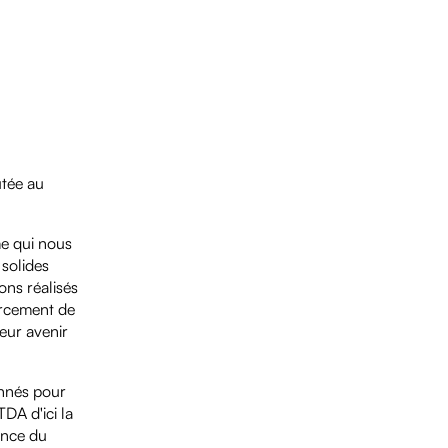
utée au
me qui nous
 solides
ons réalisés
orcement de
eur avenir
onnés pour
DA d'ici la
ance du