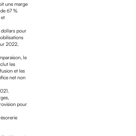
oit une marge
 de 67 %
 et
 dollars pour
obilisations
pour 2022,
omparaison, le
clut les
fusion et les
éfice net non
2021.
rges,
provision pour
résorerie