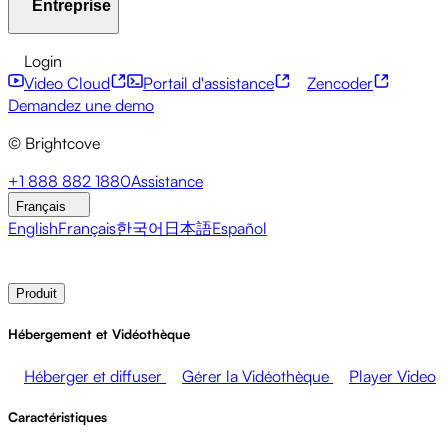
Entreprise
Centre de ressources
Témoignages clients
Hub d'intégra
Services financiers
Mises à jour sur le leadership
Événeme
API pour développeurs
Accessibilité
Sécurité
Monétisa
Login
Video Cloud
Portail d'assistance
Zencoder
À propos de Brightcove
Centre d'aide
ESG
Brightcove Academy
Brightcove Community
Documentat
Diffuseurs
Santé et Pharmacie
Divertissement médiatique
Demandez une demo
© Brightcove
Salle de presse
Newsletter
Blog
Events & Webinars
+1 888 882 1880
Assistance
Français
English
Français
한국어
日本語
Español
Contacter les ventes
Demander une démonstration
Logi
Produit
Hébergement et Vidéothèque
Héberger et diffuser
Gérer la Vidéothèque
Player Video
Caractéristiques