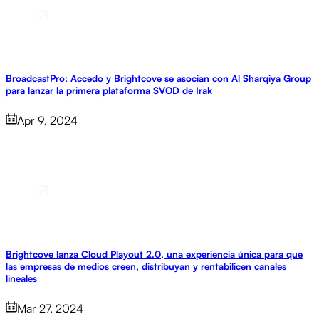
BroadcastPro: Accedo y Brightcove se asocian con Al Sharqiya Group
para lanzar la primera plataforma SVOD de Irak
Apr 9, 2024
Brightcove lanza Cloud Playout 2.0, una experiencia única para que
las empresas de medios creen, distribuyan y rentabilicen canales
lineales
Mar 27, 2024