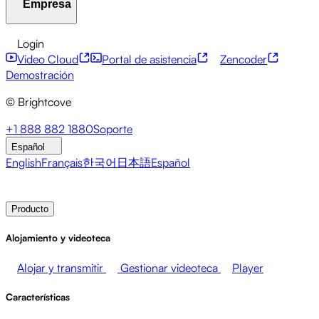
Empresa
Centro de recursos
Historias de clientes
Centro de
integraciones
Calculadora CAE
Servicios financieros
Actualizaciones sobre liderazgo
API para desarrolladores
Accesibilidad
Seguridad
Login
Eventos en directo
Marketing
Monetizar tus medios
Monetización de contenidos
Servicios globales
Video Cloud
Portal de asistencia
Zencoder
Ventas
Apoyo a los empleados
Integraciones
Integraciones sociales
Acerca de Brightcove
Centro de ayuda
ESG
Demostración
Brightcove Academy
Brightcove Community
© Brightcove
Documentación del producto
Recursos para desarrolladores
Emisoras
Salud y farmacia
Entretenimiento multimedia
Sala de prensa
Newsletter
Blog
Eventos y seminarios
+1 888 882 1880
Soporte
Redes de medios
Editores
Venta al por menor
web
Español
Empresas tecnológicas
English
Français
한국어
日本語
Español
Contacto de ventas
Demostración
Login
Por qué
Brightcove
Producto
Alojamiento y videoteca
Alojar y transmitir
Gestionar videoteca
Player
Características