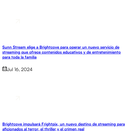
Sunn Stream elige a Brightcove para operar un nuevo servicio de
streaming que ofrece contenidos educativos y de entretenimiento
para toda la familia
Jul 16, 2024
Brightcove impulsará Frightpix, un nuevo destino de streaming para
aficionados al terror, el thriller y el crimen real