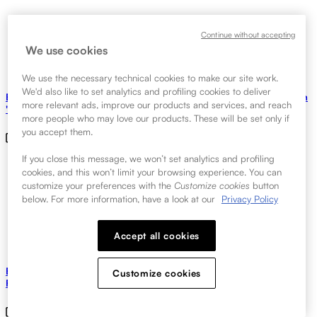
Continue without accepting
We use cookies
We use the necessary technical cookies to make our site work.
We'd also like to set analytics and profiling cookies to deliver
Brightcove refuerza su servicio de monetización con la nueva función
more relevant ads, improve our products and services, and reach
"Ad Insights
more people who may love our products. These will be set only if
you accept them.
Jun 5, 2023
If you close this message, we won’t set analytics and profiling
cookies, and this won’t limit your browsing experience. You can
customize your preferences with the
Customize cookies
button
below. For more information, have a look at our
Privacy Policy
Accept all cookies
Brightcove es nombrado líder en el informe Aragon Research Globe™
Customize cookies
For Enterprise Video, 2023
May 8, 2023