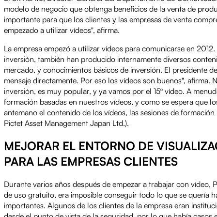
modelo de negocio que obtenga beneficios de la venta de produ
importante para que los clientes y las empresas de venta comp
empezado a utilizar vídeos", afirma.
La empresa empezó a utilizar vídeos para comunicarse en 2012.
inversión, también han producido internamente diversos conteni
mercado, y conocimientos básicos de inversión. El presidente de
mensaje directamente. Por eso los vídeos son buenos", afirma. 
inversión, es muy popular, y ya vamos por el 15º vídeo. A menud
formación basadas en nuestros vídeos, y como se espera que lo
antemano el contenido de los vídeos, las sesiones de formación l
Pictet Asset Management Japan Ltd.).
MEJORAR EL ENTORNO DE VISUALIZAC
PARA LAS EMPRESAS CLIENTES
Durante varios años después de empezar a trabajar con vídeo, P
de uso gratuito, era imposible conseguir todo lo que se quería 
importantes. Algunos de los clientes de la empresa eran instituci
desde el punto de vista de la seguridad, por lo que había casos