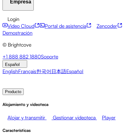
Empresa
Centro de recursos
Historias de clientes
Centro de integ
Servicios financieros
Actualizaciones sobre liderazgo
Eve
API para desarrolladores
Accesibilidad
Seguridad
Mone
Login
Video Cloud
Portal de asistencia
Zencoder
Acerca de Brightcove
Centro de ayuda
ESG
Brightcove Academy
Brightcove Community
Documentac
Emisoras
Salud y farmacia
Entretenimiento multimedia
Demostración
© Brightcove
Sala de prensa
Newsletter
Blog
Eventos y seminarios 
+1 888 882 1880
Soporte
Español
English
Français
한국어
日本語
Español
Contacto de ventas
Demostración
Login
Por qué Brig
Producto
Alojamiento y videoteca
Alojar y transmitir
Gestionar videoteca
Player
Características