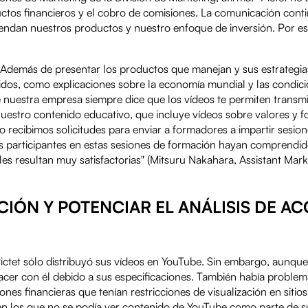
ctos financieros y el cobro de comisiones. La comunicación cont
rendan nuestros productos y nuestro enfoque de inversión. Por 
 Además de presentar los productos que manejan y sus estrategia
dos, como explicaciones sobre la economía mundial y las condici
 nuestra empresa siempre dice que los vídeos te permiten transmit
Nuestro contenido educativo, que incluye vídeos sobre valores y 
o recibimos solicitudes para enviar a formadores a impartir sesio
s participantes en estas sesiones de formación hayan comprendi
es resultan muy satisfactorias" (Mitsuru Nakahara, Assistant Marke
IÓN Y POTENCIAR EL ANÁLISIS DE A
ictet sólo distribuyó sus vídeos en YouTube. Sin embargo, aunqu
hacer con él debido a sus especificaciones. También había proble
ones financieras que tenían restricciones de visualización en sitio
 en los que no se podía ver contenido de YouTube como parte de su