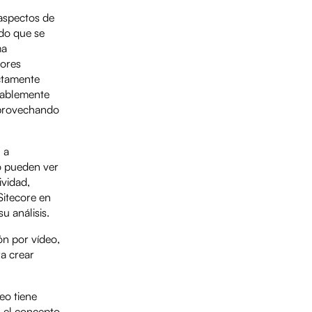
 aspectos de
ado que se
ma
rores
ectamente
obablemente
aprovechando
 a
lo pueden ver
ividad,
Sitecore en
u análisis.
ón por vídeo,
ra crear
eo tiene
 el concepto