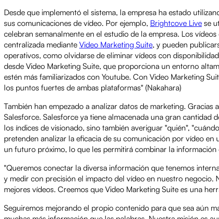
Desde que implementó el sistema, la empresa ha estado utilizan
sus comunicaciones de vídeo. Por ejemplo,
Brightcove Live
se ut
celebran semanalmente en el estudio de la empresa. Los vídeo
centralizada mediante
Video Marketing Suite
, y pueden publicar
operativos, como olvidarse de eliminar vídeos con disponibilidad
desde Video Marketing Suite, que proporciona un entorno altame
estén más familiarizados con Youtube. Con Video Marketing Sui
los puntos fuertes de ambas plataformas" (Nakahara)
También han empezado a analizar datos de marketing. Gracias 
Salesforce. Salesforce ya tiene almacenada una gran cantidad d
los índices de visionado, sino también averiguar "quién", "cuándo
pretenden analizar la eficacia de su comunicación por vídeo en
un futuro próximo, lo que les permitirá combinar la información 
"Queremos conectar la diversa información que tenemos interna
y medir con precisión el impacto del vídeo en nuestro negocio.
mejores vídeos. Creemos que Video Marketing Suite es una herram
Seguiremos mejorando el propio contenido para que sea aún más 
muchas más información que las palabras. Nuestra misión es a