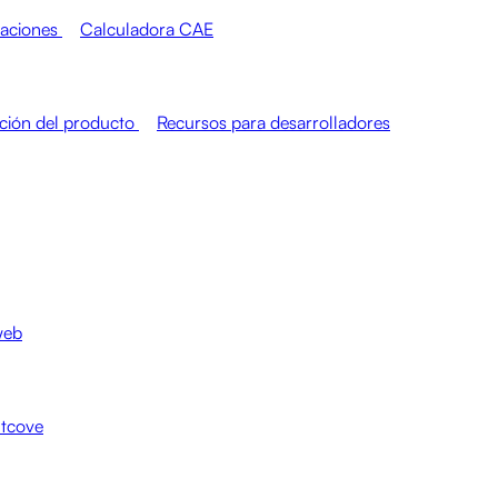
raciones
Calculadora CAE
ión del producto
Recursos para desarrolladores
web
htcove