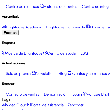
Centro de recursos
Historias de clientes
Centro de integ
Aprendizaje
Brightcove Academy
Brightcove Community
Documentac
Empresa
Empresa
Acerca de Brightcove
Centro de ayuda
ESG
Actualizaciones
Sala de prensa
Newsletter
Blog
Eventos y seminarios 
Empezar
Contacto de ventas
Demostración
Login
Por qué Brig
Login
Video Cloud
Portal de asistencia
Zencoder