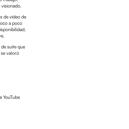
 visionado.
os de vídeo de
 poco a poco
isponibilidad,
ve.
 de suite que
 se valoró
de YouTube