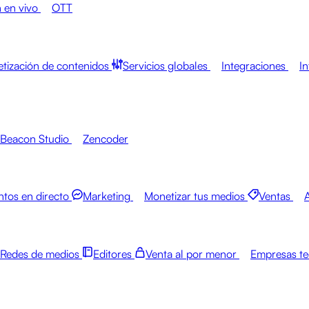
 en vivo
OTT
tización de contenidos
Servicios globales
Integraciones
In
Beacon Studio
Zencoder
ntos en directo
Marketing
Monetizar tus medios
Ventas
Redes de medios
Editores
Venta al por menor
Empresas te