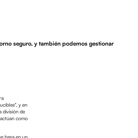
ntorno seguro, y también podemos gestionar
ra
ucibles", y en
 división de
e actúan como
 se basa en un