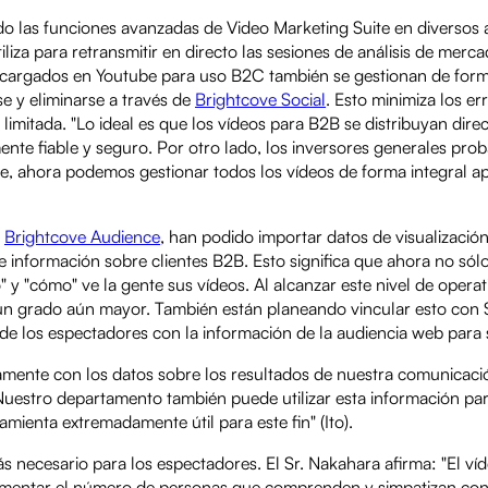
do las funciones avanzadas de Video Marketing Suite en diversos
iliza para retransmitir en directo las sesiones de análisis de merc
s cargados en Youtube para uso B2C también se gestionan de for
se y eliminarse a través de
Brightcove Social
. Esto minimiza los er
 limitada. "Lo ideal es que los vídeos para B2B se distribuyan dir
nte fiable y seguro. Por otro lado, los inversores generales pr
te, ahora podemos gestionar todos los vídeos de forma integral 
a
Brightcove Audience
, han podido importar datos de visualización
e información sobre clientes B2B. Esto significa que ahora no só
" y "cómo" ve la gente sus vídeos. Al alcanzar este nivel de operat
 un grado aún mayor. También están planeando vincular esto con 
de los espectadores con la información de la audiencia web para s
mente con los datos sobre los resultados de nuestra comunicaci
 Nuestro departamento también puede utilizar esta información pa
ienta extremadamente útil para este fin" (Ito).
necesario para los espectadores. El Sr. Nakahara afirma: "El víd
umentar el número de personas que comprenden y simpatizan con