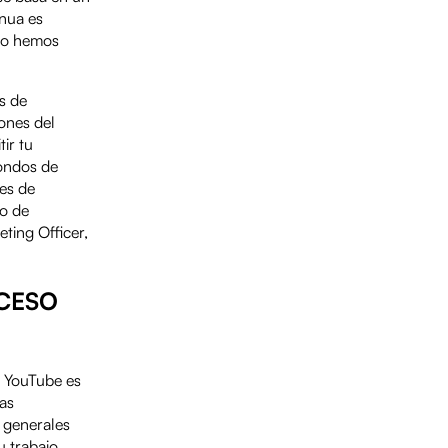
inua es
eso hemos
s de
ones del
ir tu
fondos de
nes de
do de
ting Officer,
CCESO
e YouTube es
mas
s generales
 trabajo.