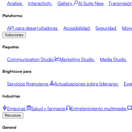
Análisis
Interactivity
Gallery
AI Suite
New
Transmisión
Plataforma
API para desarrolladores
Accesibilidad
Seguridad
Mone
Soluciones
Paquetes
Communication Studio
Marketing Studio
Media Studio
Brightcove para
Servicios financieros
Actualizaciones sobre liderazgo
Eve
Industrias
Emisoras
Salud y farmacia
Entretenimiento multimedia
Recursos
General