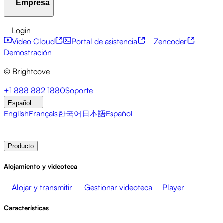
Empresa
Centro de recursos
Historias de clientes
Centro de
integraciones
Calculadora CAE
Servicios financieros
Actualizaciones sobre liderazgo
API para desarrolladores
Accesibilidad
Seguridad
Login
Eventos en directo
Marketing
Monetizar tus medios
Monetización de contenidos
Servicios globales
Video Cloud
Portal de asistencia
Zencoder
Ventas
Apoyo a los empleados
Integraciones
Integraciones sociales
Acerca de Brightcove
Centro de ayuda
ESG
Demostración
Brightcove Academy
Brightcove Community
© Brightcove
Documentación del producto
Recursos para desarrolladores
Emisoras
Salud y farmacia
Entretenimiento multimedia
Sala de prensa
Newsletter
Blog
Eventos y seminarios
+1 888 882 1880
Soporte
Redes de medios
Editores
Venta al por menor
web
Español
Empresas tecnológicas
English
Français
한국어
日本語
Español
Contacto de ventas
Demostración
Login
Por qué
Brightcove
Producto
Alojamiento y videoteca
Alojar y transmitir
Gestionar videoteca
Player
Características