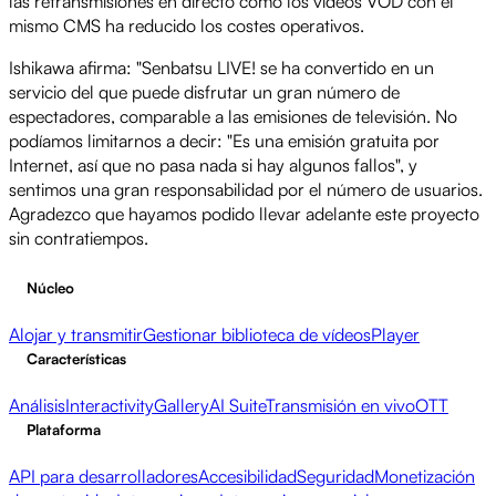
las retransmisiones en directo como los vídeos VOD con el
mismo CMS ha reducido los costes operativos.
Ishikawa afirma: "Senbatsu LIVE! se ha convertido en un
servicio del que puede disfrutar un gran número de
espectadores, comparable a las emisiones de televisión. No
podíamos limitarnos a decir: "Es una emisión gratuita por
Internet, así que no pasa nada si hay algunos fallos", y
sentimos una gran responsabilidad por el número de usuarios.
Agradezco que hayamos podido llevar adelante este proyecto
sin contratiempos.
Núcleo
Alojar y transmitir
Gestionar biblioteca de vídeos
Player
Características
Análisis
Interactivity
Gallery
AI Suite
Transmisión en vivo
OTT
Plataforma
API para desarrolladores
Accesibilidad
Seguridad
Monetización