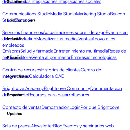
de contenidos
Integraciones
Integraciones sociales
Soluciones
Communications Studio
Media Studio
Marketing Studio
Beacon
Studio
Zencoder
Brightcove para
Servicios financieros
Actualizaciones sobre liderazgo
Eventos en
directo
Marketing
Monetizar tus medios
Ventas
Apoyo a los
Industrias
empleados
Emisoras
Salud y farmacia
Entretenimiento multimedia
Redes de
medios
Editores
Venta al por menor
Empresas tecnológicas
Recursos
Centro de recursos
Historias de clientes
Centro de
integraciones
Calculadora CAE
Aprendizaje
Brightcove Academy
Brightcove Community
Documentación
del producto
Recursos para desarrolladores
Empezar
Contacto de ventas
Demostración
Login
Por qué Brightcove
Updates
Sala de prensa
Newsletter
Blog
Eventos y seminarios web